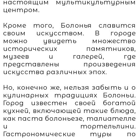
настоящим мультикультурным
центром.
Кроме того, Болонья славится
своим искусством. В городе
можно увидеть множество
исторических памятников,
музеев и галерей, где
представлены произведения
искусства различных эпох.
Но, конечно же, нельзя забыть и о
кулинарных традициях Болоньи.
Город известен своей богатой
кухней, включающей такие блюда,
как паста болоньезе, талиателле
и тортельлини.
Гастрономические туры по