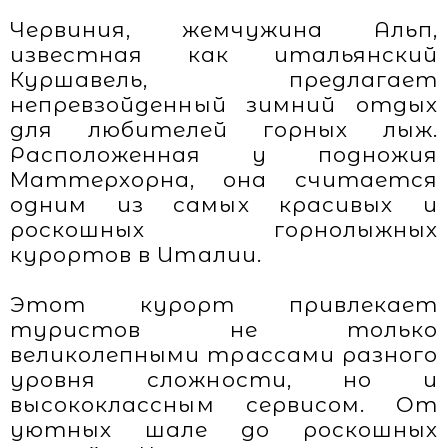
Червиния, жемчужина Альп,
известная как итальянский
Куршавель, предлагает
непревзойденный зимний отдых
для любителей горных лыж.
Расположенная у подножия
Маттерхорна, она считается
одним из самых красивых и
роскошных горнолыжных
курортов в Италии.
Этот курорт привлекает
туристов не только
великолепными трассами разного
уровня сложности, но и
высококлассным сервисом. От
уютных шале до роскошных