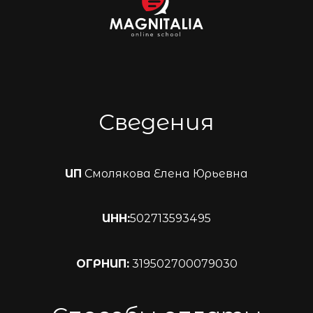
Сведения
ИП
Смолякова Елена Юрьевна
ИНН:
502713593495
ОГРНИП:
319502700079030