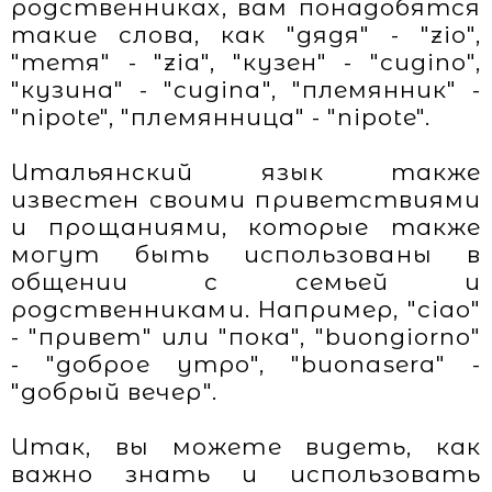
родственниках, вам понадобятся
такие слова, как "дядя" - "zio",
"тетя" - "zia", "кузен" - "cugino",
"кузина" - "cugina", "племянник" -
"nipote", "племянница" - "nipote".
Итальянский язык также
известен своими приветствиями
и прощаниями, которые также
могут быть использованы в
общении с семьей и
родственниками. Например, "ciao"
- "привет" или "пока", "buongiorno"
- "доброе утро", "buonasera" -
"добрый вечер".
Итак, вы можете видеть, как
важно знать и использовать