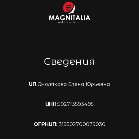
Сведения
ИП
Смолякова Елена Юрьевна
ИНН:
502713593495
ОГРНИП:
319502700079030