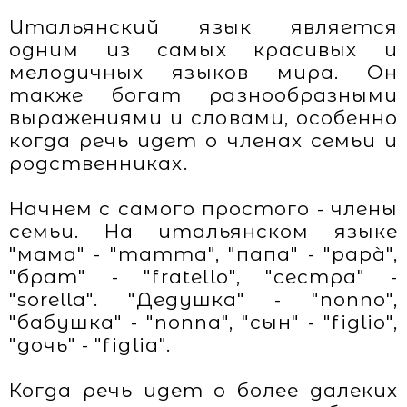
Итальянский язык является
одним из самых красивых и
мелодичных языков мира. Он
также богат разнообразными
выражениями и словами, особенно
когда речь идет о членах семьи и
родственниках.
Начнем с самого простого - члены
семьи. На итальянском языке
"мама" - "mamma", "папа" - "papà",
"брат" - "fratello", "сестра" -
"sorella". "Дедушка" - "nonno",
"бабушка" - "nonna", "сын" - "figlio",
"дочь" - "figlia".
Когда речь идет о более далеких