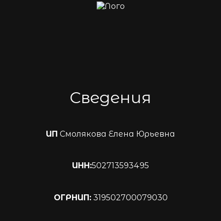
Сведения
ИП
Смолякова Елена Юрьевна
ИНН:
502713593495
ОГРНИП:
319502700079030