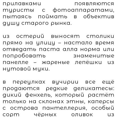
прилавками появляются
туристы с фотоаппаратами,
пытаясь поймать в объектив
душу старого рынка.
из остерий выносят столики
прямо на улицу – настало время
отведать паста алла норма или
попробовать знаменитые
панелле – жареные лепёшки из
нутовой муки.
в переулках вучирии все ещё
продаются редкие деликатесы:
дикий фенхель, который растёт
только на склонах этны, каперсы
с острова пантеллерия, особый
сорт чёрных оливок из