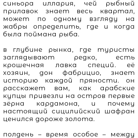
синьора иллария, чей рыбный
прилавок знает весь квартал,
может по одному взгляду на
жабры определить, где и когда
была поймана рыба.
в глубине рынка, где туристы
заглядывают редко, есть
крошечная лавка специй. её
хозяин, дон фабрицио, знает
историю каждой пряности. он
расскажет вам, как арабские
купцы привезли на остров первые
зёрна кардамона, и почему
настоящий сицилийский шафран
ценился дороже золота.
полдень – время особое – между