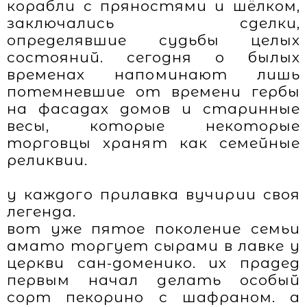
корабли с пряностями и шёлком,
заключались сделки,
определявшие судьбы целых
состояний. сегодня о былых
временах напоминают лишь
потемневшие от времени гербы
на фасадах домов и старинные
весы, которые некоторые
торговцы хранят как семейные
реликвии.
у каждого прилавка вучирии своя
легенда.
вот уже пятое поколение семьи
амато торгует сырами в лавке у
церкви сан-доменико. их прадед
первым начал делать особый
сорт пекорино с шафраном. а