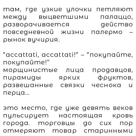
там, где узкие улочки петляют
между выцветшими палаццо,
разворачивается действо
повседневной жизни палермо –
рынок вучирия.
"accattati, accattati!" – "покупайте,
покупайте!”
морщинистые лица продавцов,
пирамиды ярких фруктов,
развешанные связки чеснока и
перца…
это место, где уже девять веков
пульсирует настоящая кровь
города. торговцы до сих пор
отмеряют товар старинными