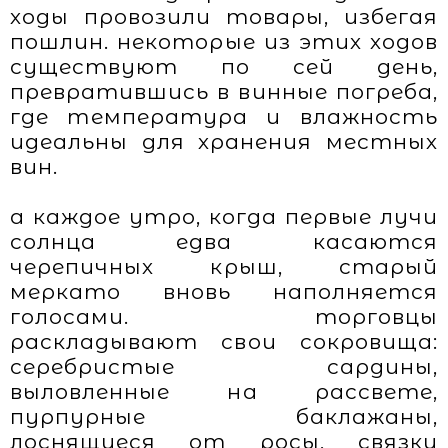
ходы провозили товары, избегая
пошлин. некоторые из этих ходов
существуют по сей день,
превратившись в винные погреба,
где температура и влажность
идеальны для хранения местных
вин.
а каждое утро, когда первые лучи
солнца едва касаются
черепичных крыш, старый
меркато вновь наполняется
голосами. торговцы
раскладывают свои сокровища:
серебристые сардины,
выловленные на рассвете,
пурпурные баклажаны,
лоснящиеся от росы, связки