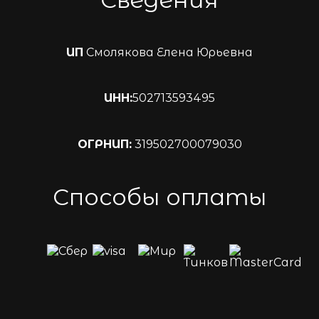
ИП
Смолякова Елена Юрьевна
ИНН:
502713593495
ОГРНИП:
319502700079030
Способы оплаты