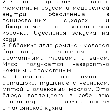
2. Суппли - крокеты из риса с
томатным соусом и моцареллой
внутри, обвалянные в
панировочных сухарях и
обжаренные до золотистой
корочки. Идеальная закуска на
ходу!
3. Аббаккьо алла романа - молодая
баранина, тушеная с
ароматными травами и вином.
Мясо получается невероятно
нежным и ароматным.
4. Артишоки алла романа -
артишоки, тушеные с чесноком,
мятой и оливковым маслом. Это
блюдо воплощает в себе всю
простоту и изысканность
итальянской кухни.