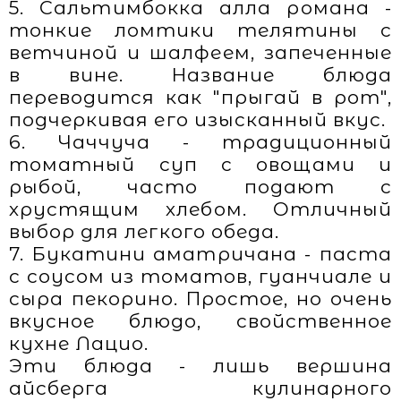
5. Сальтимбокка алла романа -
тонкие ломтики телятины с
ветчиной и шалфеем, запеченные
в вине. Название блюда
переводится как "прыгай в рот",
подчеркивая его изысканный вкус.
6. Чаччуча - традиционный
томатный суп с овощами и
рыбой, часто подают с
хрустящим хлебом. Отличный
выбор для легкого обеда.
7. Букатини аматричана - паста
с соусом из томатов, гуанчиале и
сыра пекорино. Простое, но очень
вкусное блюдо, свойственное
кухне Лацио.
Эти блюда - лишь вершина
айсберга кулинарного