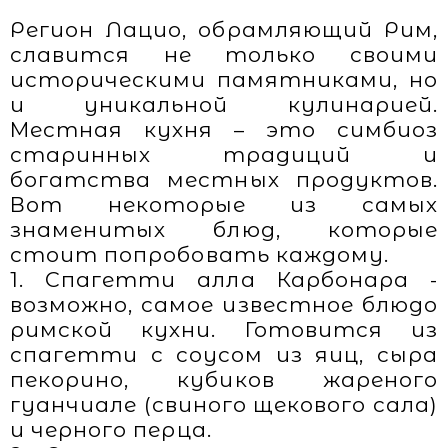
Регион Лацио, обрамляющий Рим,
славится не только своими
историческими памятниками, но
и уникальной кулинарией.
Местная кухня – это симбиоз
старинных традиций и
богатства местных продуктов.
Вот некоторые из самых
знаменитых блюд, которые
стоит попробовать каждому.
1. Спагетти алла Карбонара -
возможно, самое известное блюдо
римской кухни. Готовится из
спагетти с соусом из яиц, сыра
пекорино, кубиков жареного
гуанчиале (свиного щекового сала)
и черного перца.