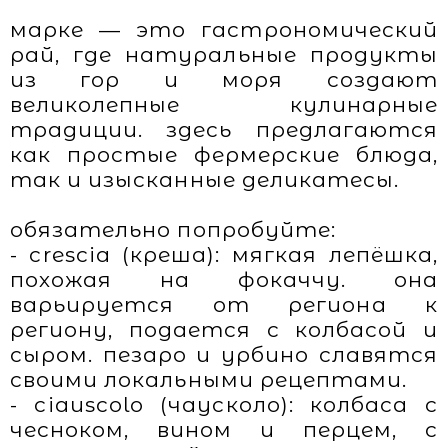
марке — это гастрономический
рай, где натуральные продукты
из гор и моря создают
великолепные кулинарные
традиции. здесь предлагаются
как простые фермерские блюда,
так и изысканные деликатесы.
обязательно попробуйте:
- crescia (креша): мягкая лепёшка,
похожая на фокаччу. она
варьируется от региона к
региону, подается с колбасой и
сыром. пезаро и урбино славятся
своими локальными рецептами.
- ciauscolo (чаусколо): колбаса с
чесноком, вином и перцем, с