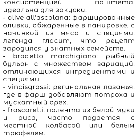
консистенцией паштета,
идеальна для закуски.
- olive all’ascolana: фаршированные
оливки, обжаренные в панировке, с
начинкой из мяса и специями.
легенда гласит, что рецепт
зародился у знатных семейств.
- brodetto marchigiano: рыбный
бульон с множеством вариаций,
отличающихся ингредиентами и
специями.
- vincisgrassi: регинальная лазанья,
где в фарш добавляют потроха и
мускатный орех.
- frascarelli: полента из белой муки
и риса, часто подается с
местной колбасой или белым
трюфелем.