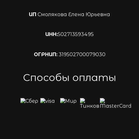
ИП
Смолякова Елена Юрьевна
ИНН:
502713593495
ОГРНИП:
319502700079030
Способы оплаты