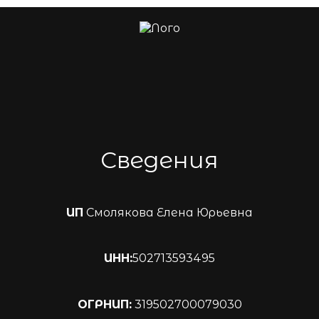
Сведения
ИП
Смолякова Елена Юрьевна
ИНН:
502713593495
ОГРНИП:
319502700079030