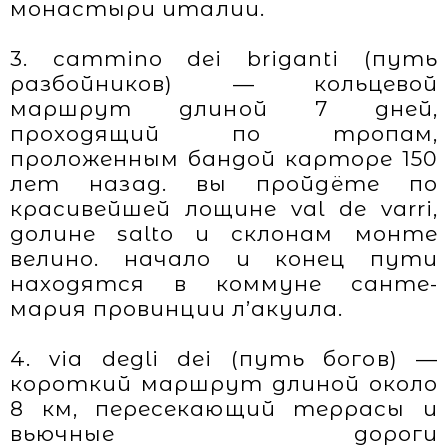
монастыри италии.
3. cammino dei briganti (путь
разбойников) — кольцевой
маршрут длиной 7 дней,
проходящий по тропам,
проложенным бандой карторе 150
лет назад. вы пройдёте по
красивейшей лощине val de varri,
долине salto и склонам монте
велино. начало и конец пути
находятся в коммуне санте-
мария провинции л’акуила.
4. via degli dei (путь богов) —
короткий маршрут длиной около
8 км, пересекающий террасы и
вьючные дороги