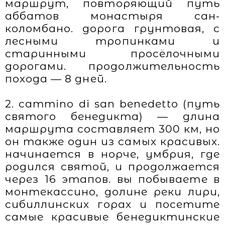
маршрут, повторяющий путь
аббатов монастыря сан-
коломбано. дорога грунтовая, с
лесными тропинками и
старинными просёлочными
дорогами. продолжительность
похода — 8 дней.
2. cammino di san benedetto (путь
святого бенедикта) — длина
маршрута составляет 300 км, но
он также один из самых красивых.
начинается в норче, умбрия, где
родился святой, и продолжается
через 16 этапов. вы побываете в
монтекассино, долине реки лири,
сибиллинских горах и посетите
самые красивые бенедиктинские