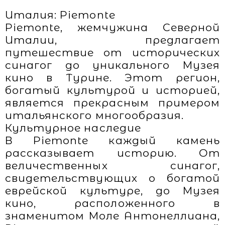
Италия: Piemonte
Piemonte, жемчужина Северной
Италии, предлагает
путешествие от исторических
синагог до уникального Музея
кино в Турине. Этот регион,
богатый культурой и историей,
является прекрасным примером
итальянского многообразия.
Культурное наследие
В Piemonte каждый камень
рассказывает историю. От
величественных синагог,
свидетельствующих о богатой
еврейской культуре, до Музея
кино, расположенного в
знаменитом Моле Антонеллиана,