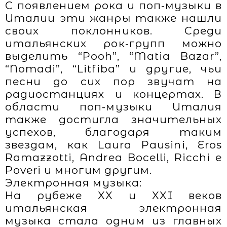
С появлением рока и поп-музыки в
Италии эти жанры также нашли
своих поклонников. Среди
итальянских рок-групп можно
выделить “Pooh”, “Matia Bazar”,
“Nomadi”, “Litfiba” и другие, чьи
песни до сих пор звучат на
радиостанциях и концертах. В
области поп-музыки Италия
также достигла значительных
успехов, благодаря таким
звездам, как Laura Pausini, Eros
Ramazzotti, Andrea Bocelli, Ricchi e
Poveri и многим другим.
Электронная музыка:
На рубеже XX и XXI веков
итальянская электронная
музыка стала одним из главных