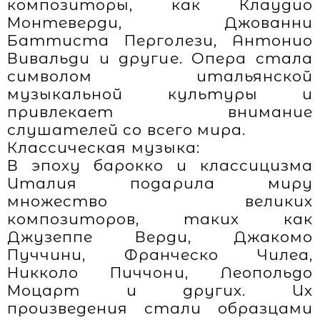
композиторы, как Клаудио
Монтеверди, Джованни
Баттиста Перголези, Антонио
Вивальди и другие. Опера стала
символом итальянской
музыкальной культуры и
привлекает внимание
слушателей со всего мира.
Классическая музыка:
В эпоху барокко и классицизма
Италия подарила миру
множество великих
композиторов, таких как
Джузеппе Верди, Джакомо
Пуччини, Франческо Чилеа,
Никколо Пиччони, Леопольдо
Моцарт и других. Их
произведения стали образцами