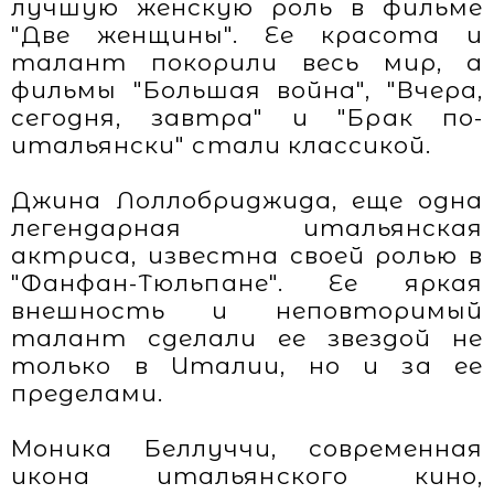
лучшую женскую роль в фильме
"Две женщины". Ее красота и
талант покорили весь мир, а
фильмы "Большая война", "Вчера,
сегодня, завтра" и "Брак по-
итальянски" стали классикой.
Джина Лоллобриджида, еще одна
легендарная итальянская
актриса, известна своей ролью в
"Фанфан-Тюльпане". Ее яркая
внешность и неповторимый
талант сделали ее звездой не
только в Италии, но и за ее
пределами.
Моника Беллуччи, современная
икона итальянского кино,