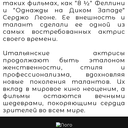
таких фильмах, как "8 ½" Феллини
и "Однажды на Диком Западе"
Серджо Леоне. Ее внешность и
талант сделали ее одной из
самых востребованных актрис
своего времени.
Итальянские актрисы
продолжают быть эталоном
женственности, стиля и
профессионализма, вдохновляя
новые поколения талантов. Их
вклад в мировое кино неоценим, а
фильмы остаются вечными
шедеврами, покоряющими сердца
зрителей во всем мире.