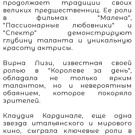
продолжает традиции своих
великих предшественниц. Ее роли
в фильмах "Малена",
"Пассионарные любовники" и
"Спектр" демонстрируют
глубину таланта и уникальную
красоту актрисы.
Вирна Лизи, известная своей
ролью в "Королеве за день",
обладала не только ярким
талантом, но и невероятным
обаянием, которое покоряло
зрителей.
Клаудия Кардинале, еще одна
звезда итальянского и мирового
кино, сыграла ключевые роли в