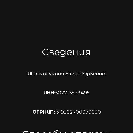
Сведения
ИП
Смолякова Елена Юрьевна
ИНН:
502713593495
ОГРНИП:
319502700079030