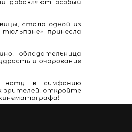
рни добавляют особый
вицы, стала одной из
н тюльпане» принесла
ино, обладательница
мудрость и очарование
ю ноту в симфонию
ах зрителей. откройте
 кинематографа!