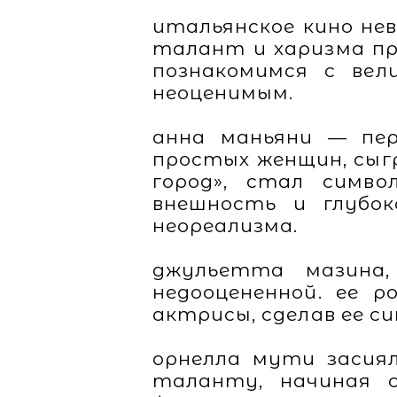
итальянское кино не
талант и харизма пр
познакомимся с вел
неоценимым.
анна маньяни — пер
простых женщин, сыг
город», стал симво
внешность и глубок
неореализма.
джульетта мазина,
недооцененной. ее р
актрисы, сделав ее с
орнелла мути засиял
таланту, начиная 