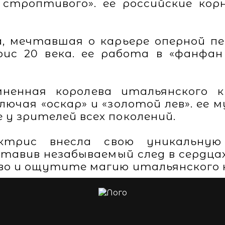
строптивого». ее российские ко
, мечтавшая о карьере оперной пе
ис 20 века. ее работа в «фанфа
ненная королева итальянского к
лючая «оскар» и «золотой лев». ее 
у зрителей всех поколений.
ктрис внесла свою уникальну
ставив незабываемый след в сердц
тво и ощутите магию итальянского