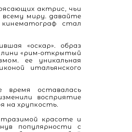
рясающих актрис, чьи
 всему миру. давайте
в кинематограф стал
вшая «оскар». образ
еллини «рим-открытый
змом. ее уникальная
иконой итальянского
е время оставалась
 изменили восприятие
я на хрупкость.
еотразимой красоте и
нув популярности с