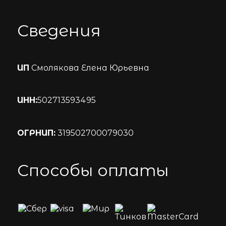
Сведения
ИП
Смолякова Елена Юрьевна
ИНН:
502713593495
ОГРНИП:
319502700079030
Способы оплаты