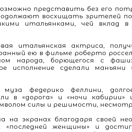
возможно представить без его пот
одолжают восхищать зрителей по
икими итальянками, чей вклад 
вая итальянская актриса, получи
ранный ею в фильме роберто росс
лом народа, борющегося с фаши
ое исполнение сделали маньяни 
 муза федерико феллини, долго
оли в «дорога» и «ночи кабирии»
имволом силы и решимости, несмотр
а на экранах благодаря своей н
с «последней женщины» и достиг