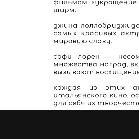
фильмом «укрощение 
шарм.
джина лоллобриджида
самых красивых актр
мировую славу.
софи лорен — несом
множества наград, вк
вызывают восхищение 
каждая из этих а
итальянского кино, о
для себя их творчес