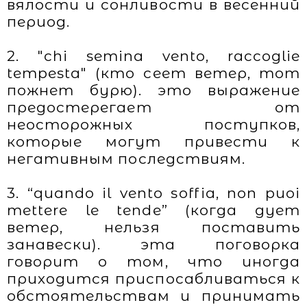
вялости и сонливости в весенний
период.
2. "chi semina vento, raccoglie
tempesta" (кто сеет ветер, тот
пожнет бурю). это выражение
предостерегает от
неосторожных поступков,
которые могут привести к
негативным последствиям.
3. “quando il vento soffia, non puoi
mettere le tende” (когда дует
ветер, нельзя поставить
занавески). эта поговорка
говорит о том, что иногда
приходится приспосабливаться к
обстоятельствам и принимать