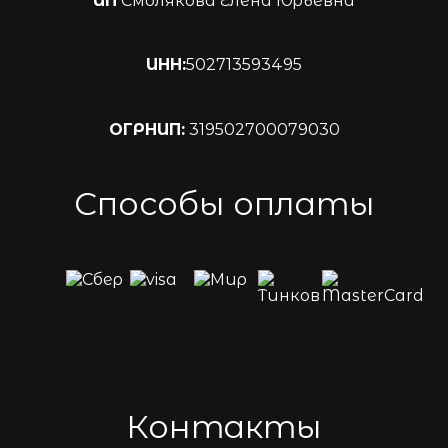
ИП
Смолякова Елена Юрьевна
ИНН:
502713593495
ОГРНИП:
319502700079030
Способы оплаты
Контакты