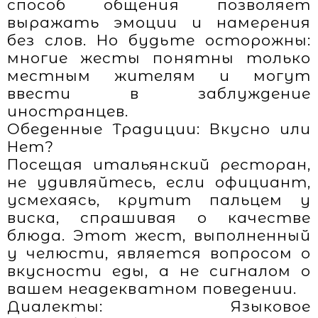
способ общения позволяет
выражать эмоции и намерения
без слов. Но будьте осторожны:
многие жесты понятны только
местным жителям и могут
ввести в заблуждение
иностранцев.
Обеденные Традиции: Вкусно или
Нет?
Посещая итальянский ресторан,
не удивляйтесь, если официант,
усмехаясь, крутит пальцем у
виска, спрашивая о качестве
блюда. Этот жест, выполненный
у челюсти, является вопросом о
вкусности еды, а не сигналом о
вашем неадекватном поведении.
Диалекты: Языковое