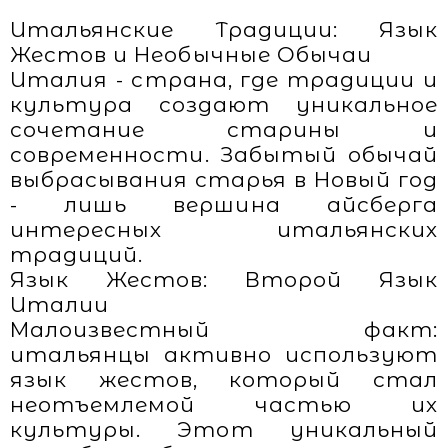
Итальянские Традиции: Язык
Жестов и Необычные Обычаи
Италия - страна, где традиции и
культура создают уникальное
сочетание старины и
современности. Забытый обычай
выбрасывания старья в Новый год
- лишь вершина айсберга
интересных итальянских
традиций.
Язык Жестов: Второй Язык
Италии
Малоизвестный факт:
итальянцы активно используют
язык жестов, который стал
неотъемлемой частью их
культуры. Этот уникальный