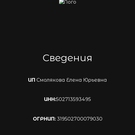
Сведения
ИП
Смолякова Елена Юрьевна
ИНН:
502713593495
ОГРНИП:
319502700079030