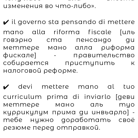
изменения во что-либо».
✔️ il governo sta pensando di mettere
mano alla riforma fiscale [иль
говэрно ста пенсандо ди
меттере мано алла риформа
фискале] - правительство
собирается приступить к
налоговой реформе.
✔️ devi mettere mano al tuo
curriculum prima di inviarlo [деви
меттере мано аль туо
куррикулум прима ди инвьарло] -
тебе нужно доработать своё
резюме перед отправкой.