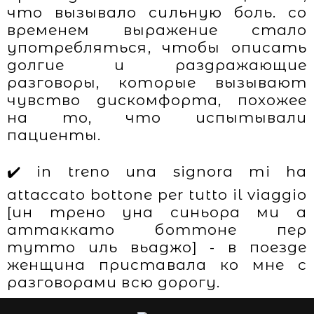
что вызывало сильную боль. со
временем выражение стало
употребляться, чтобы описать
долгие и раздражающие
разговоры, которые вызывают
чувство дискомфорта, похожее
на то, что испытывали
пациенты.
✔️ in treno una signora mi ha
attaccato bottone per tutto il viaggio
[ин трено уна синьора ми а
аттаккато боттоне пер
тутто иль вьаджо] - в поезде
женщина приставала ко мне с
разговорами всю дорогу.