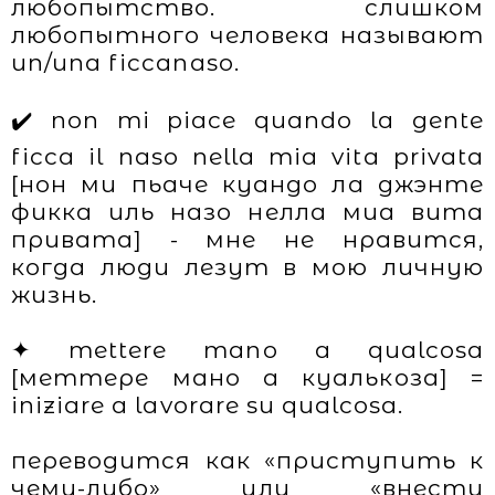
любопытство. слишком
любопытного человека называют
un/una ficcanaso.
✔️ non mi piace quando la gente
ficca il naso nella mia vita privatа
[нон ми пьаче куандо ла джэнте
фикка иль назо нелла миа вита
привата] - мне не нравится,
когда люди лезут в мою личную
жизнь.
✦ mettere mano a qualcosa
[меттере мано а куалькоза] =
iniziare a lavorare su qualcosa.
переводится как «приступить к
чему-либо» или «внести