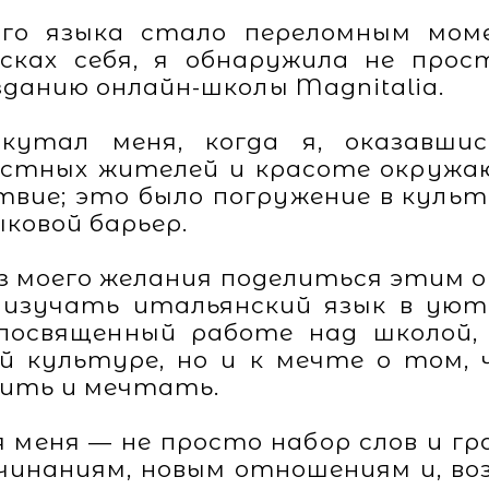
ого языка стало переломным мом
исках себя, я обнаружила не прос
зданию онлайн-школы Magnitalia.
кутал меня, когда я, оказавши
стных жителей и красоте окружа
твие; это было погружение в культ
ыковой барьер.
из моего желания поделиться этим
 изучать итальянский язык в уют
 посвященный работе над школой
й культуре, но и к мечте о том,
рить и мечтать.
 меня — не просто набор слов и г
инаниям, новым отношениям и, воз