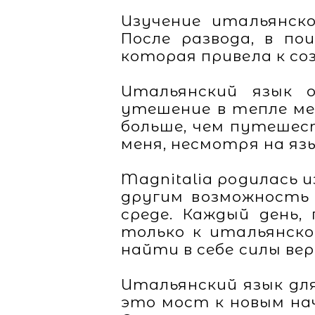
Изучение итальянск
После развода, в по
которая привела к со
Итальянский язык о
утешение в тепле ме
больше, чем путешес
меня, несмотря на яз
Magnitalia родилась 
другим возможность
среде. Каждый день,
только к итальянско
найти в себе силы ве
Итальянский язык для
это мост к новым нач