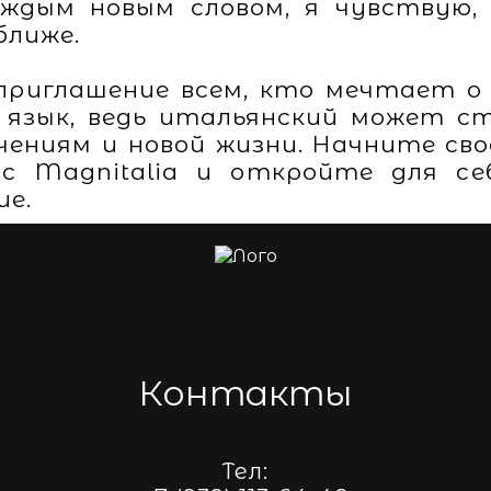
аждым новым словом, я чувствую,
ближе.
риглашение всем, кто мечтает о 
 язык, ведь итальянский может с
ениям и новой жизни. Начните св
 с Magnitalia и откройте для се
ие.
Контакты
Тел: