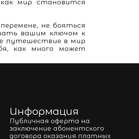
 как мир становится
перемене, не бояться
тать вашим ключом к
ое путешествие в мир
бя, как много может
Информация
Публичная оферта на
заключение абонентского
договора оказания платных