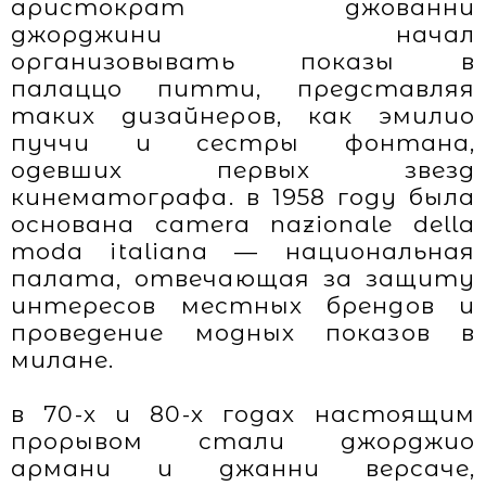
аристократ джованни
джорджини начал
организовывать показы в
палаццо питти, представляя
таких дизайнеров, как эмилио
пуччи и сестры фонтана,
одевших первых звезд
кинематографа. в 1958 году была
основана camera nazionale della
moda italiana — национальная
палата, отвечающая за защиту
интересов местных брендов и
проведение модных показов в
милане.
в 70-х и 80-х годах настоящим
прорывом стали джорджио
армани и джанни версаче,