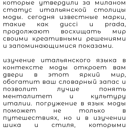
которые утвердили за миланом
статус итальянской столицы
моды. сегодня известные марки,
такие как gucci и prada,
продолжают восхищать мир
своими креативными решениями
и запоминающимися показами.
изучение итальянского языка в
контексте моды откроет вам
двери в этот яркий мир,
обогатит ваш словарный запас и
позволит лучше понять
менталитет и культуру
италии. погружение в язык моды
поможет не только в
путешествиях, но и в изучении
шика и стиля, которыми