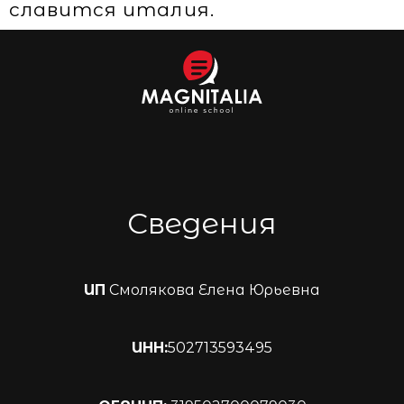
славится италия.
Сведения
ИП
Смолякова Елена Юрьевна
ИНН:
502713593495