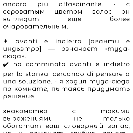
ancora più affascinante. - с
сероватым цветом волос он
выглядит еще более
очаровательным.
✦ avanti e indietro [аванти е
индьэтро] — означает «туда-
сюда».
✔️ ho camminato avanti e indietro
per la stanza, cercando di pensare a
una soluzione. - я ходил туда-сюда
по комнате, пытаясь придумать
решение.
знакомство с такими
выражениями не только
обогатит ваш словарный запас,