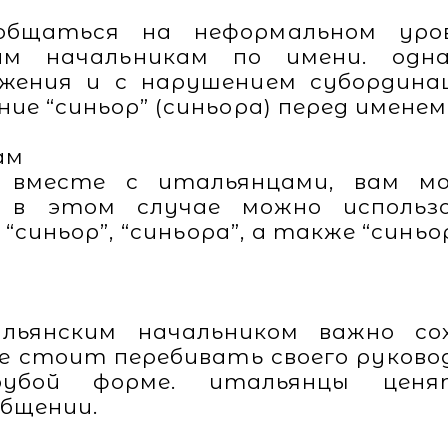
и
бщаться на неформальном уро
м начальникам по имени. одн
жения и с нарушением субордина
ие “синьор” (синьора) перед именем
ам
 вместе с итальянцами, вам м
 в этом случае можно использ
“синьор”, “синьора”, а также “синь
льянским начальником важно со
е стоит перебивать своего руков
рубой форме. итальянцы цен
бщении.