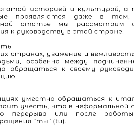
огатой историей и культурой, а
рые проявляются даже в том,
анной статье мы рассмотрим о
я к руководству в этой стране.
сть
угих странах, уважение и вежливос
дьми, особенно между подчиненн
да обращаться к своему руковод
цию.
ациях уместно обращаться к итал
, стоит учесть, что в неформальной
го перерыва или после работ
ащения “ты” (tu).