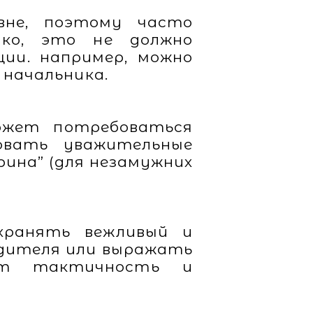
вне, поэтому часто
ако, это не должно
ции. например, можно
 начальника.
ожет потребоваться
овать уважительные
орина” (для незамужних
хранять вежливый и
одителя или выражать
ят тактичность и