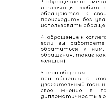
3. обращение по имен
итальянцы любят о
обращаются к свои
происходить без ува
использовать обращен
4. обращение к коллег
если вы работаете
обратиться к ним.
обращения, такие как 
женщин).
5. тон общения
при общении с ита
уважительный тон. н
свое мнение в г
дипломатичность в о