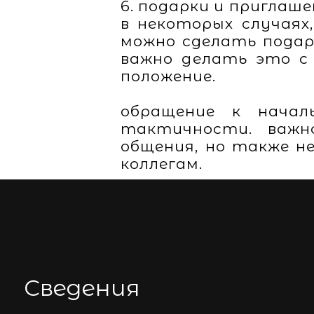
6. подарки и приглаш
в некоторых случаях
можно сделать подаро
важно делать это с
положение.
обращение к начал
тактичности. важн
общения, но также н
коллегам.
Сведения