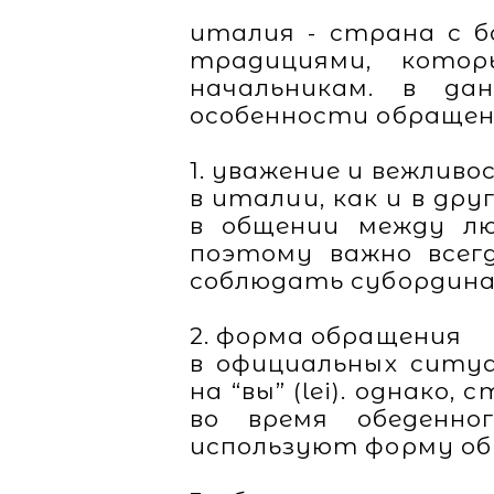
италия - страна с б
традициями, кото
начальникам. в д
особенности обращени
1. уважение и вежливо
в италии, как и в др
в общении между лю
поэтому важно всег
соблюдать субордина
2. форма обращения
в официальных ситу
на “вы” (lei). однако
во время обеденно
используют форму обр