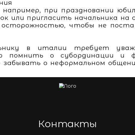
ения
, например, при праздновании юбил
к или пригласить начальника на о
 осторожностью, чтобы не постав
ьнику в италии требует уваж
о помнить о субординации и ф
е забывать о неформальном общени
Контакты