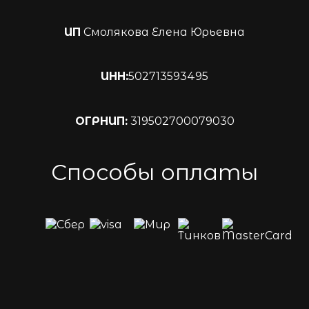
ИП
Смолякова Елена Юрьевна
ИНН:
502713593495
ОГРНИП:
319502700079030
Способы оплаты