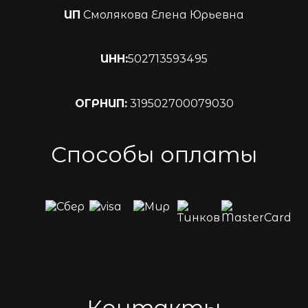
ИП
Смолякова Елена Юрьевна
ИНН:
502713593495
ОГРНИП:
319502700079030
Способы оплаты
Контакты