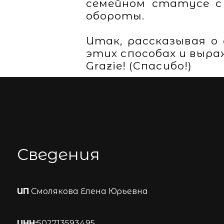
семейном статусе с
обороты.
Итак, рассказывая о
этих способах и выра
Grazie! (Спасибо!)
Сведения
ИП
Смолякова Елена Юрьевна
ИНН:
502713593495