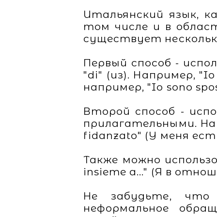
Итальянский язык, к
том числе и в облас
существует несколько
Первый способ - испол
"di" (из). Например, "
например, "Io sono spos
Второй способ - исп
прилагательными. Напр
fidanzato" (У меня ест
Также можно использова
insieme a..." (Я в от
Не забудьте, что
неформальное обра