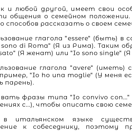
ак и любой другой, имеет свои осо
ти общения о семейном положении.
 способов рассказать о своем сем
ьзование глагола "essere" (быть) в
Io sono di Roma" (Я из Рима). Таким 
ato" (Я женат) или "Io sono single" (Я
ользование глагола "avere" (иметь
имер, "Io ho una moglie" (У меня ес
ь парень).
ть фразы типа "Io convivo con..." (Я
ношениях с...), чтобы описать свою с
 в итальянском языке сущест
щение к собеседнику, поэтому п