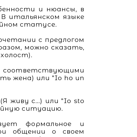
бенности и нюансы, в
 В итальянском языке
ейном статусе.
 сочетании с предлогом
образом, можно сказать,
 холост).
) с соответствующими
ть жена) или "Io ho un
 живу с...) или "Io sto
емейную ситуацию.
вует формальное и
ри общении о своем