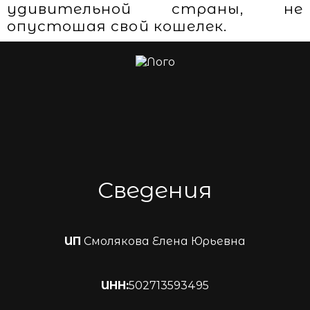
удивительной страны, не
опустошая свой кошелек.
Сведения
ИП
Смолякова Елена Юрьевна
ИНН:
502713593495