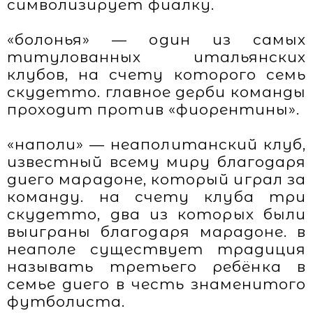
символизирует фиалку.
«болонья» — один из самых
титулованных итальянских
клубов, на счету которого семь
скудетто. главное дерби команды
проходит против «фиорентины».
«наполи» — неаполитанский клуб,
известный всему миру благодаря
диего марадоне, который играл за
команду. на счету клуба три
скудетто, два из которых были
выиграны благодаря марадоне. в
неаполе существует традиция
называть третьего ребёнка в
семье диего в честь знаменитого
футболиста.