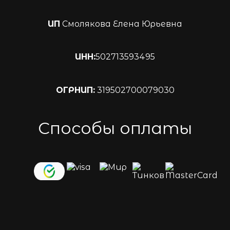
ИП
Смолякова Елена Юрьевна
ИНН:
502713593495
ОГРНИП:
319502700079030
Способы оплаты