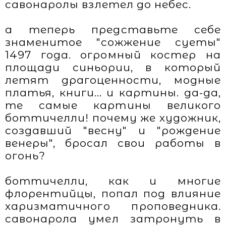
савонаролы взлетел до небес.
а теперь представьте себе
знаменитое "сожжение суеты"
1497 года. огромный костер на
площади синьории, в который
летят драгоценности, модные
платья, книги... и картины. да-да,
те самые картины великого
боттичелли! почему же художник,
создавший "весну" и "рождение
венеры", бросал свои работы в
огонь?
боттичелли, как и многие
флорентийцы, попал под влияние
харизматичного проповедника.
савонарола умел затронуть в