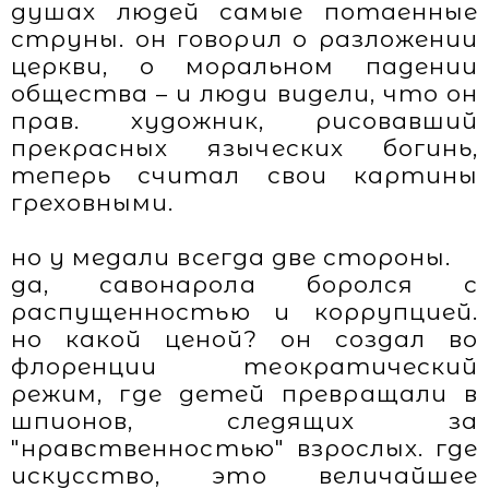
душах людей самые потаенные
струны. он говорил о разложении
церкви, о моральном падении
общества – и люди видели, что он
прав. художник, рисовавший
прекрасных языческих богинь,
теперь считал свои картины
греховными.
но у медали всегда две стороны.
да, савонарола боролся с
распущенностью и коррупцией.
но какой ценой? он создал во
флоренции теократический
режим, где детей превращали в
шпионов, следящих за
"нравственностью" взрослых. где
искусство, это величайшее