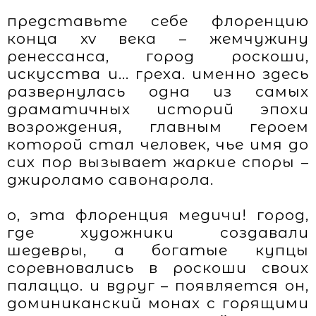
представьте себе флоренцию
конца xv века – жемчужину
ренессанса, город роскоши,
искусства и... греха. именно здесь
развернулась одна из самых
драматичных историй эпохи
возрождения, главным героем
которой стал человек, чье имя до
сих пор вызывает жаркие споры –
джироламо савонарола.
о, эта флоренция медичи! город,
где художники создавали
шедевры, а богатые купцы
соревновались в роскоши своих
палаццо. и вдруг – появляется он,
доминиканский монах с горящими