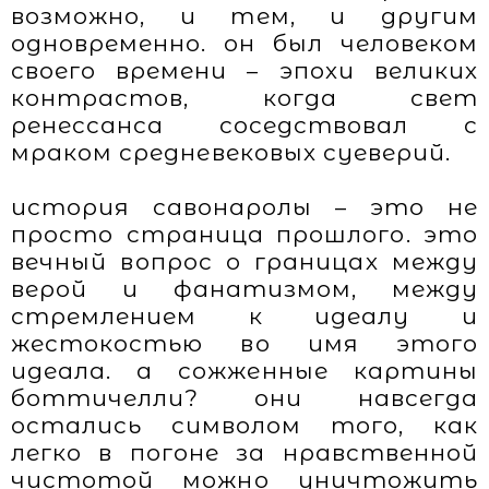
возможно, и тем, и другим
одновременно. он был человеком
своего времени – эпохи великих
контрастов, когда свет
ренессанса соседствовал с
мраком средневековых суеверий.
история савонаролы – это не
просто страница прошлого. это
вечный вопрос о границах между
верой и фанатизмом, между
стремлением к идеалу и
жестокостью во имя этого
идеала. а сожженные картины
боттичелли? они навсегда
остались символом того, как
легко в погоне за нравственной
чистотой можно уничтожить