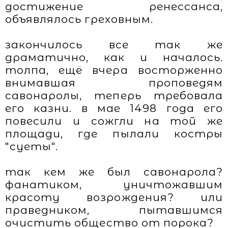
достижение ренессанса,
объявлялось греховным.
закончилось все так же
драматично, как и началось.
толпа, ещё вчера восторженно
внимавшая проповедям
савонаролы, теперь требовала
его казни. в мае 1498 года его
повесили и сожгли на той же
площади, где пылали костры
"суеты".
так кем же был савонарола?
фанатиком, уничтожавшим
красоту возрождения? или
праведником, пытавшимся
очистить общество от порока?