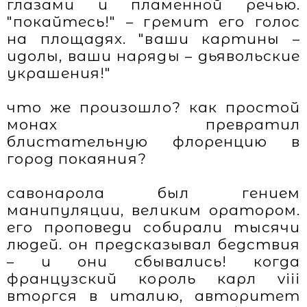
глазами и пламенной речью.
"покайтесь!" – гремит его голос
на площадях. "ваши картины –
идолы, ваши наряды – дьявольские
украшения!"
что же произошло? как простой
монах превратил
блистательную флоренцию в
город покаяния?
савонарола был гением
манипуляции, великим оратором.
его проповеди собирали тысячи
людей. он предсказывал бедствия
– и они сбывались! когда
французский король карл viii
вторгся в италию, авторитет