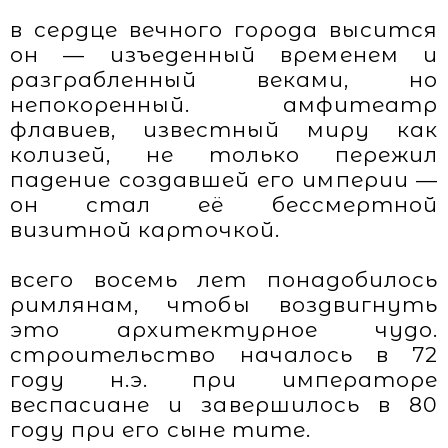
в сердце вечного города высится
он — изъеденный временем и
разграбленный веками, но
непокоренный. амфитеатр
флавиев, известный миру как
колизей, не только пережил
падение создавшей его империи —
он стал её бессмертной
визитной карточкой.
всего восемь лет понадобилось
римлянам, чтобы воздвигнуть
это архитектурное чудо.
строительство началось в 72
году н.э. при императоре
веспасиане и завершилось в 80
году при его сыне тите.