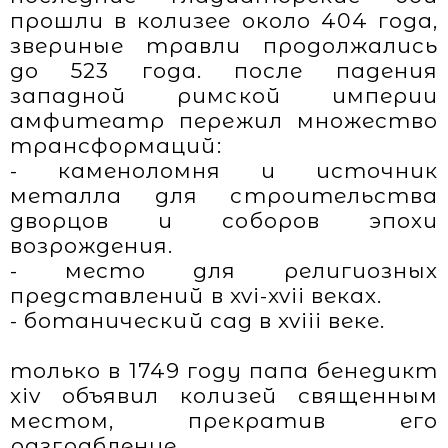
прошли в колизее около 404 года,
звериные травли продолжались
до 523 года. после падения
западной римской империи
амфитеатр пережил множество
трансформаций:
- каменоломня и источник
металла для строительства
дворцов и соборов эпохи
возрождения.
- место для религиозных
представлений в xvi-xvii веках.
- ботанический сад в xviii веке.
только в 1749 году папа бенедикт
xiv объявил колизей священным
местом, прекратив его
разграбление.