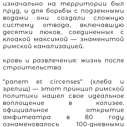
изначально на территории был
пруд, и для борьбы с подземными
водами они создали сложную
систему отвода, включавшую
десятки люков, соединенных с
клоакой максимой — знаменитой
римской канализацией.
кровь и развлечения: жизнь после
строительства
"panem et circenses" (хлеба и
зрелищ) — этот принцип римской
политики нашел свое идеальное
воплощение в колизее.
официальное открытие
амфитеатра в 80 году
ознаменовалось 100-дневными