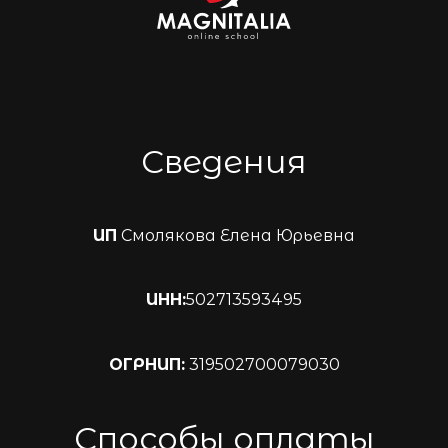
Сведения
ИП
Смолякова Елена Юрьевна
ИНН:
502713593495
ОГРНИП:
319502700079030
Способы оплаты