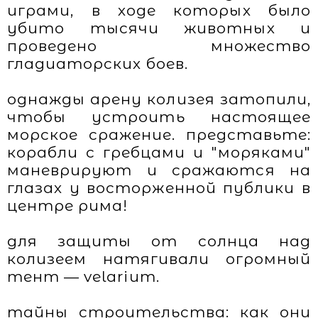
играми, в ходе которых было
убито тысячи животных и
проведено множество
гладиаторских боев.
однажды арену колизея затопили,
чтобы устроить настоящее
морское сражение. представьте:
корабли с гребцами и "моряками"
маневрируют и сражаются на
глазах у восторженной публики в
центре рима!
для защиты от солнца над
колизеем натягивали огромный
тент — velarium.
тайны строительства: как они