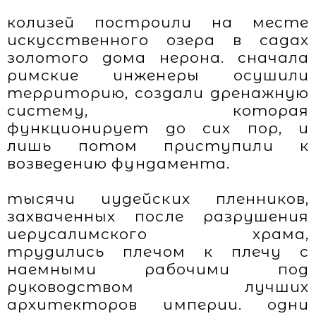
колизей построили на месте
искусственного озера в садах
золотого дома нерона. сначала
римские инженеры осушили
территорию, создали дренажную
систему, которая
функционирует до сих пор, и
лишь потом приступили к
возведению фундамента.
тысячи иудейских пленников,
захваченных после разрушения
иерусалимского храма,
трудились плечом к плечу с
наемными рабочими под
руководством лучших
архитекторов империи. одни