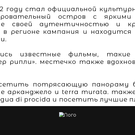
22 году стал официальной культур
аровательный остров с яркими
ие своей аутентичностью и кр
 в регионе кампания и находится
и.
ись известные фильмы, такие
 рипли». местечко также вдохнов
сетить потрясающую панораму бе
е арканджело и terra murata. так
ngua di procida и посетить лучшие 