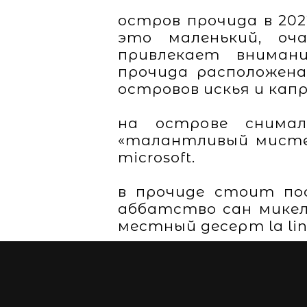
остров прочида в 20
это маленький, оч
привлекает вниман
прочида расположена
островов искья и капр
на острове снимал
«талантливый мистер
microsoft.
в прочиде стоит по
аббатство сан микел
местный десерт la li