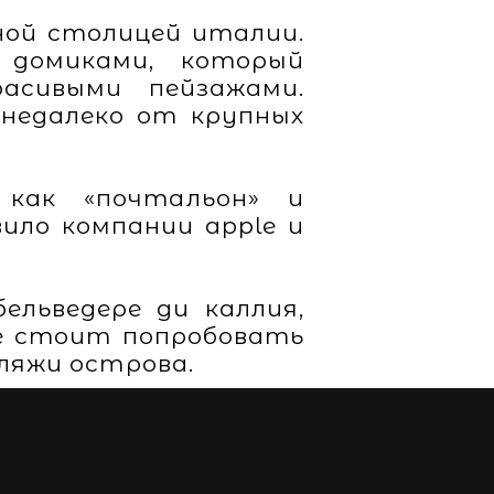
ной столицей италии.
 домиками, который
асивыми пейзажами.
 недалеко от крупных
 как «почтальон» и
ило компании apple и
льведере ди каллия,
же стоит попробовать
пляжи острова.