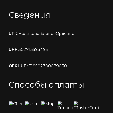
Сведения
ИП
Смолякова Елена Юрьевна
ИНН:
502713593495
ОГРНИП:
319502700079030
Способы оплаты