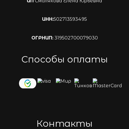
ИП
Смолякова Елена Юрьевна
ИНН:
502713593495
ОГРНИП:
319502700079030
Способы оплаты
Контакты