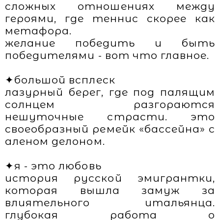
сложных отношениях между
героями, где теннис скорее как
метафора.
желание победить и быть
победителями - вот что главное.
✦большой всплеск
лазурный берег, где под палящим
солнцем разгораются
нешуточные страсти. это
своеобразный ремейк «бассейна» с
аленом делоном.
✦я - это любовь
история русской эмигрантки,
которая вышла замуж за
влиятельного итальянца.
глубокая работа о