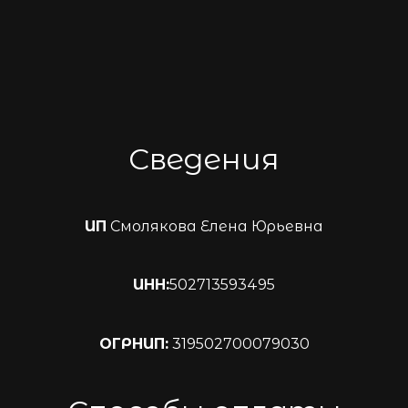
Сведения
ИП
Смолякова Елена Юрьевна
ИНН:
502713593495
ОГРНИП:
319502700079030