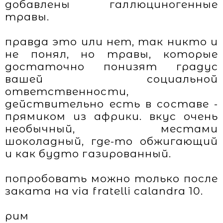
добавлены галлюциногенные
травы.
правда это или нет, так никто и
не понял, но травы, которые
достаточно понизят градус
вашей социальной
ответственности,
действительно есть в составе -
прямиком из африки. вкус очень
необычный, местами
шоколадный, где-то обжигающий
и как будто газированный.
попробовать можно только после
заката на via fratelli calandra 10.
рим