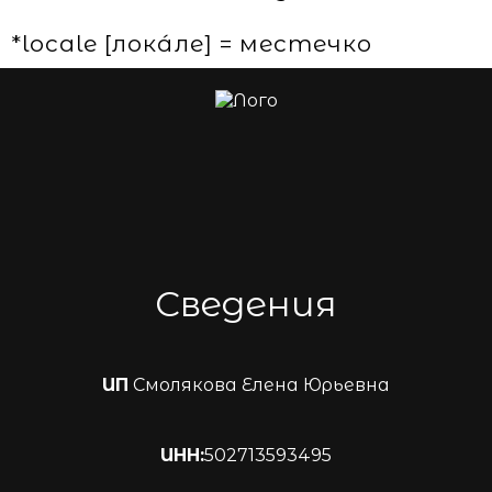
*locale [лока́ле] = местечко
Сведения
ИП
Смолякова Елена Юрьевна
ИНН:
502713593495