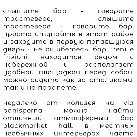
слышите бар - говорите
трастевере, слышите
трастевере - говорите бар.
просто ступайте в этот район
и заходите в первую попавшуюся
дверь - не ошибётесь. бар freni e
frizioni находится рядом с
набережной и располагает
удобной площадкой перед собой:
можно сидеть как за столиками,
так и на парапете.
недалеко от колизея на via
panisperna можно найти
отличный атмосферный бар
blackmarket hall. в местных
необычных интерьерах часто