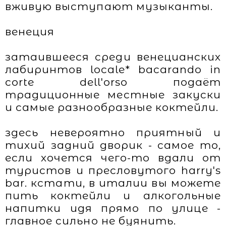
вживую выступают музыканты.
венеция
затаившееся среди венецианских
лабиринтов locale* bacarando in
corte dell'orso подаёт
традиционные местные закуски
и самые разнообразные коктейли.
здесь невероятно приятный и
тихий задний дворик - самое то,
если хочется чего-то вдали от
туристов и пресловутого harry's
bar. кстати, в италии вы можете
пить коктейли и алкогольные
напитки идя прямо по улице -
главное сильно не буянить.