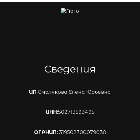
Сведения
ИП
Смолякова Елена Юрьевна
ИНН:
502713593495
ОГРНИП:
319502700079030