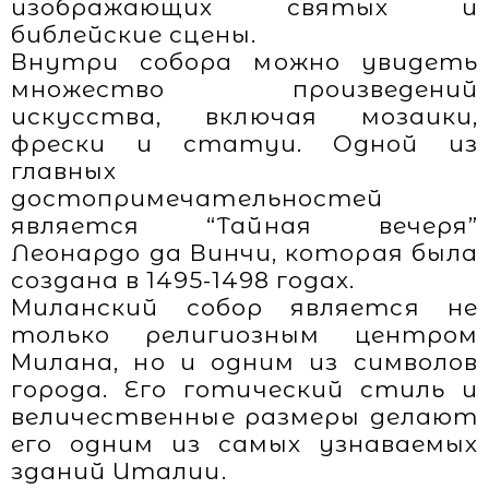
изображающих святых и
библейские сцены.
Внутри собора можно увидеть
множество произведений
искусства, включая мозаики,
фрески и статуи. Одной из
главных
достопримечательностей
является “Тайная вечеря”
Леонардо да Винчи, которая была
создана в 1495-1498 годах.
Миланский собор является не
только религиозным центром
Милана, но и одним из символов
города. Его готический стиль и
величественные размеры делают
его одним из самых узнаваемых
зданий Италии.