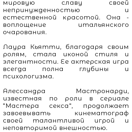
мировую славу своей
непринужденностью и
естественной красотой. Она -
воплощение итальянского
очарования.
Лаура Кьятти, благодаря своим
ролям, стала иконой стиля и
элегантности. Ее актерская игра
всегда полна глубины и
психологизма.
Алессандра Мастронарди,
известная по роли в сериале
"Мастера секса", продолжает
завоевывать кинематограф
своей талантливой игрой и
неповторимой внешностью.