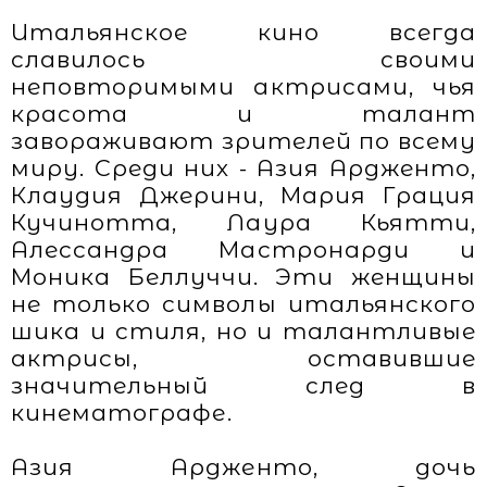
Итальянское кино всегда
славилось своими
неповторимыми актрисами, чья
красота и талант
завораживают зрителей по всему
миру. Среди них - Азия Ардженто,
Клаудия Джерини, Мария Грация
Кучинотта, Лаура Кьятти,
Алессандра Мастронарди и
Моника Беллуччи. Эти женщины
не только символы итальянского
шика и стиля, но и талантливые
актрисы, оставившие
значительный след в
кинематографе.
Азия Ардженто, дочь