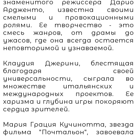
знаменитого режиссера Дарио
Ардженто, известна своими
смелыми и провокационными
ролями. Ее творчество - это
смесь жанров, от драмы до
ужасов, где она всегда остается
неповторимой и узнаваемой.
Клаудия Джерини, блестящая
благодаря своей
универсальности, сыграла во
множестве итальянских и
международных проектов. Ее
харизма и глубина игры покоряют
сердца зрителей.
Мария Грация Кучинотта, звезда
фильма "Почтальон", завоевала