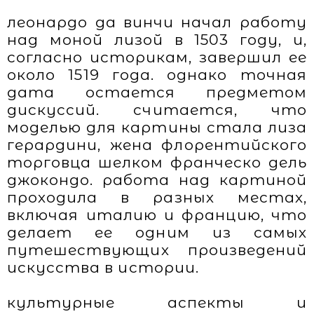
леонардо да винчи начал работу
над моной лизой в 1503 году, и,
согласно историкам, завершил ее
около 1519 года. однако точная
дата остается предметом
дискуссий. считается, что
моделью для картины стала лиза
герардини, жена флорентийского
торговца шелком франческо дель
джокондо. работа над картиной
проходила в разных местах,
включая италию и францию, что
делает ее одним из самых
путешествующих произведений
искусства в истории.
культурные аспекты и