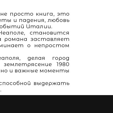
не просто книга, это
еты и падения, любовь
событий Италии.
Неаполе, становится
ца романа заставляет
оминает о непростом
поля, делая город
 землетрясение 1980
, но и важные моменты
, способной выдержать
.