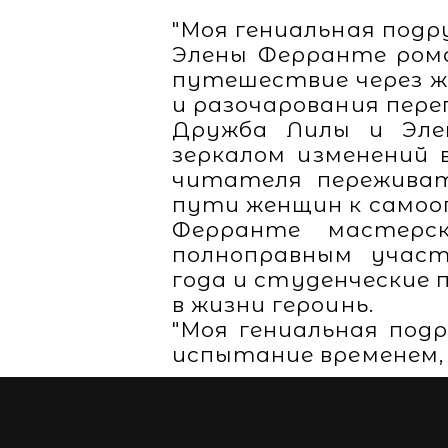
"Моя гениальная подр
Элены Ферранте рома
путешествие через жи
и разочарования пер
Дружба Лилы и Элен
зеркалом изменений 
читателя переживат
пути женщин к самоо
Ферранте мастерс
полноправным участ
года и студенческие 
в жизни героинь.
"Моя гениальная подр
испытание временем,