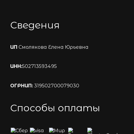
Сведения
ИП
Смолякова Елена Юрьевна
ИНН:
502713593495
ОГРНИП:
319502700079030
Способы оплаты