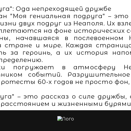
уга": Ода непреходящей дружбе
н "Моя гениальная подруга" – это 
зни двух подруг из Неаполя. Их взл
еплетаются на фоне исторических 
ы, начавшаяся в послевоенном 
в стране и мире. Каждая страни
ь за героинь, а их история нап
пределению.
ки погружает в атмосферу Неа
ником событий. Разрушительное
протесты 60-х годов не просто фон
уга" – это рассказ о силе дружбы
 расстоянием и жизненными бурями