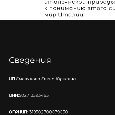
итальянской природы
к пониманию этого с
мир Италии.
Сведения
ИП
Смолякова Елена Юрьевна
ИНН:
502713593495
ОГРНИП:
319502700079030