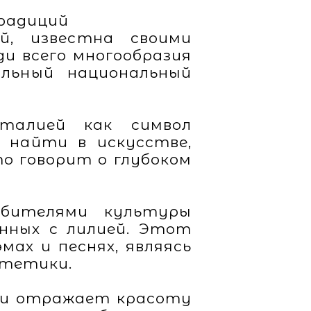
радиций
й, известна своими
и всего многообразия
альный национальный
Италией как символ
 найти в искусстве,
то говорит о глубоком
юбителями культуры
анных с лилией. Этот
ах и песнях, являясь
стетики.
л и отражает красоту