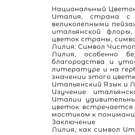
Национальный Цветок
Италия, страна с 
великолепными пейза
итальянской флоры,
цветок страны, симво
Лилия: Символ Чисто
Лилия, особенно б
благородства и уто
литературе и на герб
значении этого цветк
Итальянский Язык и 
Изучение итальянс
Италии удивительный
цветок встречается 
мостиком к пониман
Заключение
Лилия, как символ И