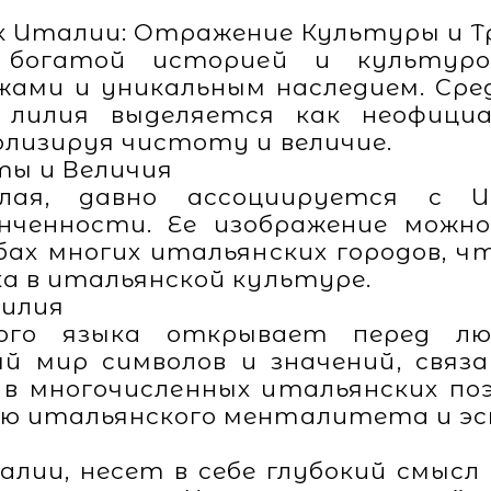
 Италии: Отражение Культуры и Т
богатой историей и культуро
жами и уникальным наследием. Сред
 лилия выделяется как неофици
лизируя чистоту и величие.
ты и Величия
елая, давно ассоциируется с 
нченности. Ее изображение можно
ах многих итальянских городов, ч
а в итальянской культуре.
Лилия
кого языка открывает перед л
 мир символов и значений, связ
в многочисленных итальянских поэм
ию итальянского менталитета и э
талии, несет в себе глубокий смыс