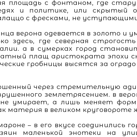
я площадь с фонтаном, где стару
едях и политике, или скрытый о
алаццо с фресками, не уступающим
лнца верона одевается в золото и у
о здесь, где северная строгост
ии. а в сумерках город станови
хатный плащ аристократа эпохи ск
ческие гробницы высятся за оград
ошенный через стремительную адид
зрушенного землетрясением. в веро
 не умирает, а лишь меняет форму
как материя в великом круговороте 
ароне – в его вкусе соединились г
озяин маленькой энотеки на ул