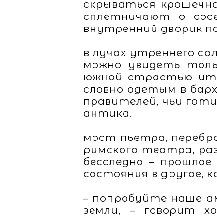
скрываться крошечна
сплетничают о сос
внутренний дворик п
в лучах утреннего со
можно увидеть тольк
южной страстью итал
словно одетым в бар
правителей, чьи готи
антика.
мост пьетра, перебр
римского театра, ра
бесследно – прошлое
состояния в другое, 
– попробуйте наше ам
земли, – говорит х