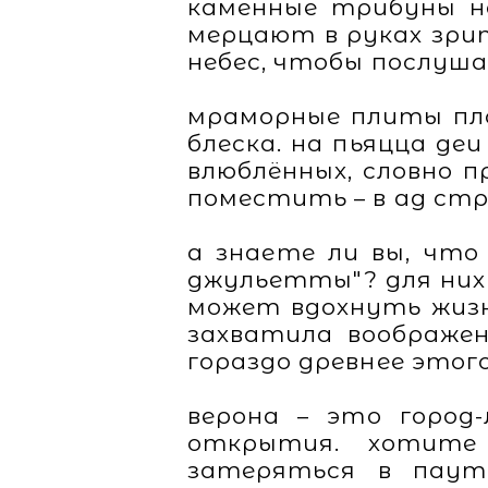
каменные трибуны на
мерцают в руках зрит
небес, чтобы послуша
мраморные плиты пло
блеска. на пьяцца д
влюблённых, словно п
поместить – в ад ст
а знаете ли вы, что
джульетты"? для них
может вдохнуть жизн
захватила воображен
гораздо древнее этог
верона – это город
открытия. хотите 
затеряться в паут