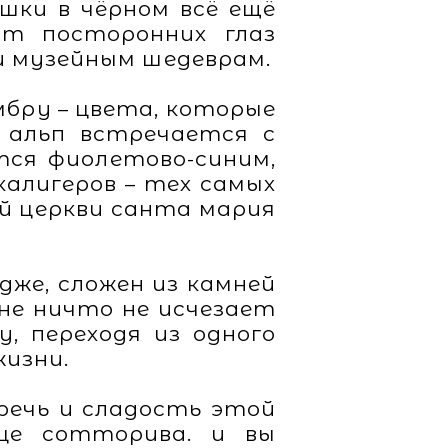
шки в чёрном всё ещё
т посторонних глаз
и музейным шедеврам.
мбру – цвета, которые
ь альп встречается с
тся фиолетово-синим,
алигеров – тех самых
ой церкви санта мария
же, сложен из камней
не ничто не исчезает
, переходя из одного
жизни.
оречь и сладость этой
ице сотторива. и вы