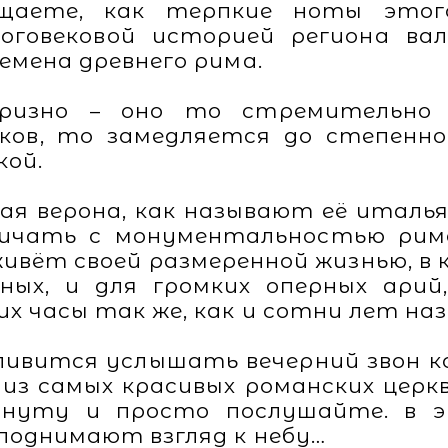
щаете, как терпкие ноты этого
говековой историей региона вал
емена древнего рима.
призно – оно то стремительно
ков, то замедляется до степенн
кой.
дкая верона, как называют её италь
ичать с монументальностью рим
живёт своей размеренной жизнью, в
ых, и для громких оперных арий
х часы так же, как и сотни лет наз
тливится услышать вечерний звон к
 из самых красивых романских церк
инуту и просто послушайте. в 
поднимают взгляд к небу…