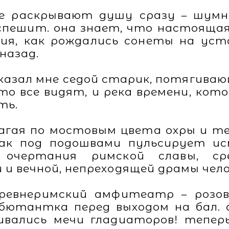
е раскрывают душу сразу – шумно
не спешит. она знает, что настоящ
я, как рождались сонеты на уст
назад.
– сказал мне седой старик, потягива
 что все видят, и река времени, к
ть.
агая по мостовым цвета охры и т
как под подошвами пульсирует ис
очертания римской славы, сре
 и вечной, непреходящей драмы чело
древнеримский амфитеатр – розов
бютантка перед выходом на бал. а
ивались мечи гладиаторов! тепер