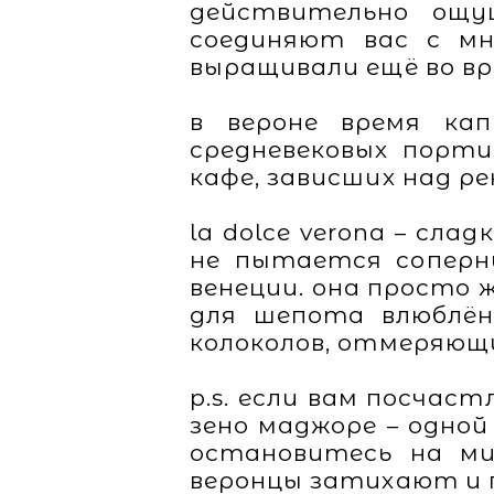
действительно ощу
соединяют вас с мно
выращивали ещё во вр
в вероне время ка
средневековых порти
кафе, зависших над ре
la dolce verona – сла
не пытается соперн
венеции. она просто 
для шепота влюблённ
колоколов, отмеряющи
p.s. если вам посчас
зено маджоре – одной
остановитесь на м
веронцы затихают и 