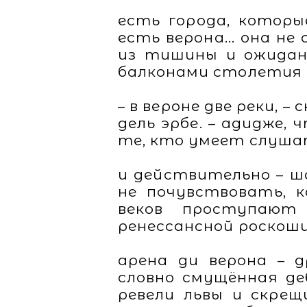
есть города, которы
есть верона... она 
из тишины и ожидани
балконами столетия 
– в вероне две реки, 
дель эрбе. – адидже,
те, кто умеет слуша
и действительно – ш
не почувствовать, 
веков проступают 
ренессансной роскоши
арена ди верона – 
словно смущённая де
ревели львы и скрещ