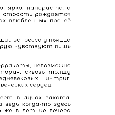
, ярко, напористо. а
ая страсть рождается
ах влюблённых под её
ющий эспрессо у пьяцца
оторую чувствуют лишь
ерракоты, невозможно
тория. сквозь толщу
дневековых интриг,
веческих сердец.
еет в лучах заката,
 ведь когда-то здесь
ь же в летние вечера