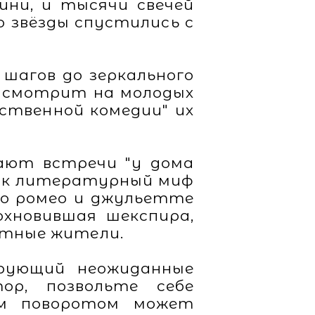
ини, и тысячи свечей
о звёзды спустились с
шагов до зеркального
о смотрит на молодых
ественной комедии" их
чают встречи "у дома
как литературный миф
 о ромео и джульетте
охновившая шекспира,
стные жители.
арующий неожиданные
ор, позвольте себе
ым поворотом может