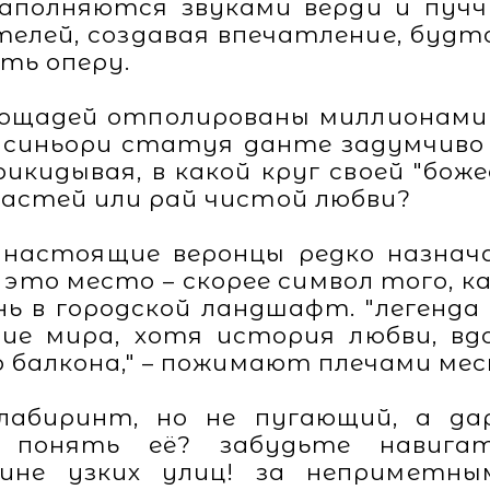
полняются звуками верди и пучч
елей, создавая впечатление, будт
ть оперу.
щадей отполированы миллионами 
еи синьори статуя данте задумчив
рикидывая, в какой круг своей "бож
растей или рай чистой любви?
 настоящие веронцы редко назна
 это место – скорее символ того, 
ь в городской ландшафт. "легенда
ие мира, хотя история любви, вд
о балкона," – пожимают плечами ме
-лабиринт, но не пугающий, а д
понять её? забудьте навигат
ине узких улиц! за неприметн