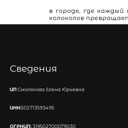
в городе, где кажды
колоколов превращает
Сведения
ИП
Смолякова Елена Юрьевна
ИНН:
502713593495
ОГРНИП:
319502700079030