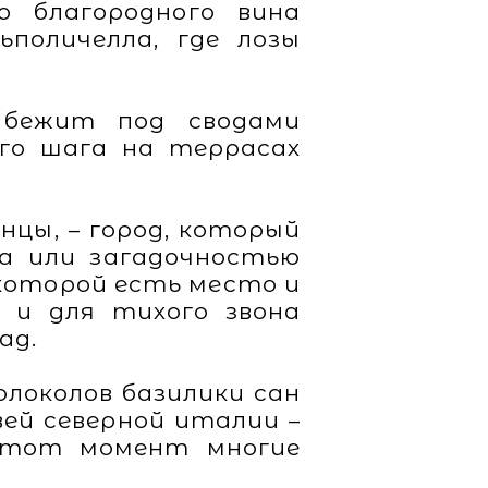
 благородного вина
ьполичелла, где лозы
 бежит под сводами
ого шага на террасах
янцы, – город, который
а или загадочностью
 которой есть место и
, и для тихого звона
ад.
олоколов базилики сан
вей северной италии –
этот момент многие