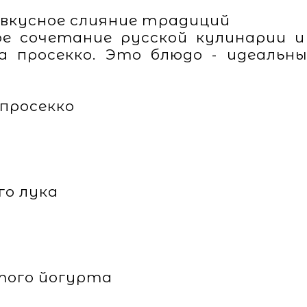
 вкусное слияние традиций
е сочетание русской кулинарии и
 просекко. Это блюдо - идеальн
 просекко
го лука
того йогурта