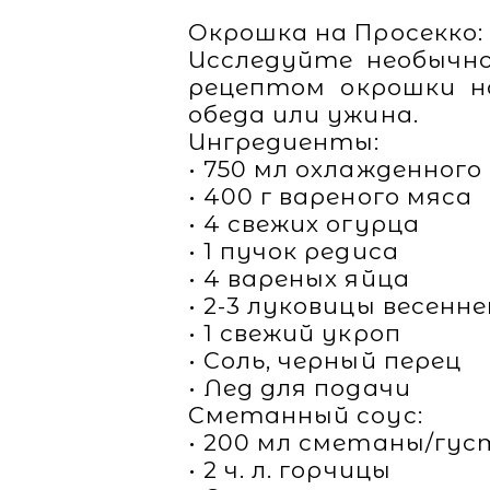
Окрошка на Просекко:
Исследуйте необычно
рецептом окрошки на
обеда или ужина.
Ингредиенты:
• 750 мл охлажденного
• 400 г вареного мяса
• 4 свежих огурца
• 1 пучок редиса
• 4 вареных яйца
• 2-3 луковицы весенне
• 1 свежий укроп
• Соль, черный перец
• Лед для подачи
Сметанный соус:
• 200 мл сметаны/гус
• 2 ч. л. горчицы