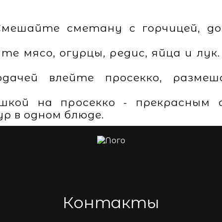
Смешайте сметану с горчицей, до
йте мясо, огурцы, редис, яйца и лук
одачей влейте просекко, разме
шкой на просекко - прекрасным 
ур в одном блюде.
Контакты