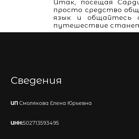
Итак, посещая Сард
просто средство общ
язык и общайтесь 
путешествие станет
Сведения
ИП
Смолякова Елена Юрьевна
ИНН:
502713593495