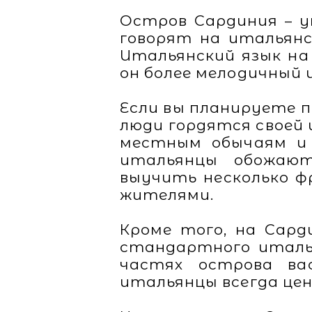
Остров Сардиния – у
говорят на итальянс
Итальянский язык на
он более мелодичный и
Если вы планируете 
люди гордятся своей
местным обычаям и 
итальянцы обожают
выучить несколько ф
жителями.
Кроме того, на Сар
стандартного италья
частях острова ва
итальянцы всегда цен