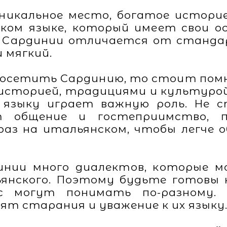
никальное место, богатое историе
ком языке, который имеет свои о
 Сардинии отличается от станда
 мягкий.
посетить Сардинию, то стоит помн
 историей, традициями и культурой
языку играет важную роль. Не 
 общение и гостеприимство, 
раз на итальянском, чтобы легче
динии много диалектов, которые 
нского. Поэтому будьте готовы 
с могут понимать по-разному. 
ят старания и уважение к их языку