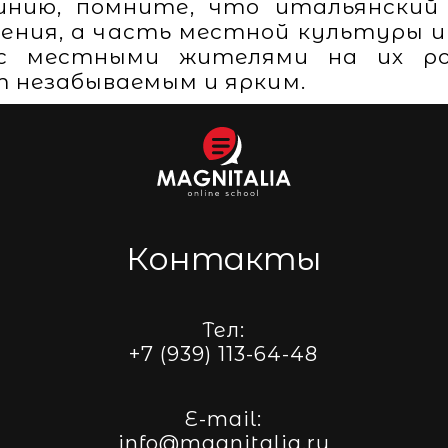
инию, помните, что итальянский 
ения, а часть местной культуры 
с местными жителями на их ро
 незабываемым и ярким.
Контакты
Тел:
+7 (939) 113-64-48
E-mail:
info@magnitalia.ru