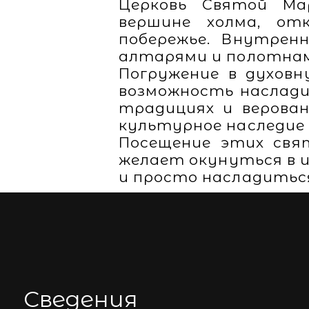
Церковь Святой Ма
вершине холма, от
побережье. Внутрен
алтарями и полотнам
Погружение в духовн
возможность наслади
традициях и верован
культурное наследие 
Посещение этих свя
желает окунуться в и
и просто насладитьс
Сведения