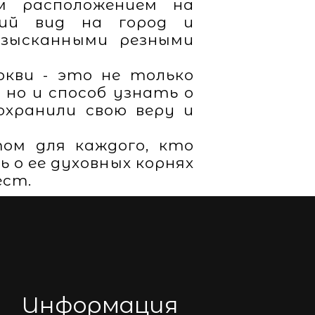
м расположением на
щий вид на город и
изысканными резными
ркви - это не только
но и способ узнать о
охранили свою веру и
ом для каждого, кто
 о ее духовных корнях
ест.
Информация