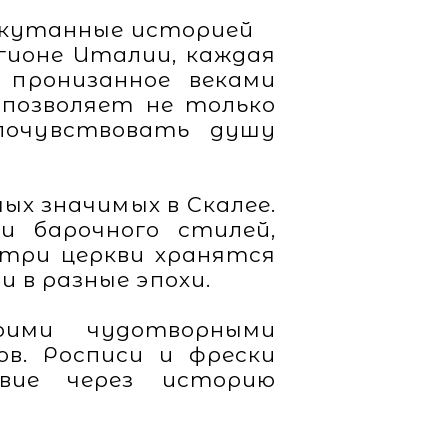
 окутанные историей
гионе Италии, каждая
, пронизанное веками
 позволяет не только
почувствовать душу
ых значимых в Скалее.
и барочного стилей,
три церкви хранятся
 в разные эпохи.
оими чудотворными
в. Росписи и фрески
вие через историю