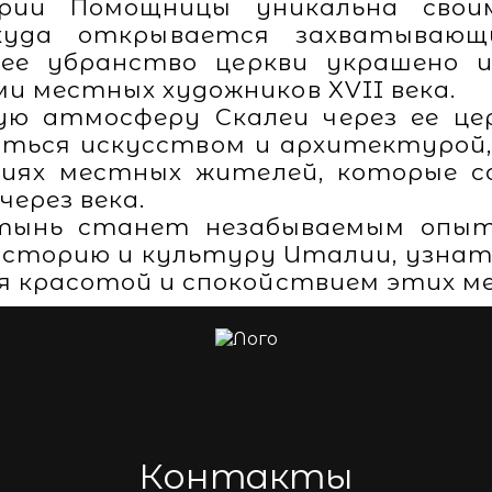
рии Помощницы уникальна свои
куда открывается захватываю
нее убранство церкви украшено 
и местных художников XVII века.
ую атмосферу Скалеи через ее це
ться искусством и архитектурой, 
иях местных жителей, которые с
через века.
тынь станет незабываемым опыт
сторию и культуру Италии, узнать
я красотой и спокойствием этих м
Контакты