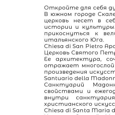
Откройте для себя ду
В южном городе Скал
церковь несет в себ
истории и культуры.
прикоснуться к ве
итальянского Юга.
Chiesa di San Pietro Ap
Церковь Святого Петр
Ее архитектура, со
отражает многослой
произведения искусст
Santuario della Madonn
Санктуарий Мадон
свойствами и ежего
внутри санктуари
христианского искус
Chiesa di Santa Maria d