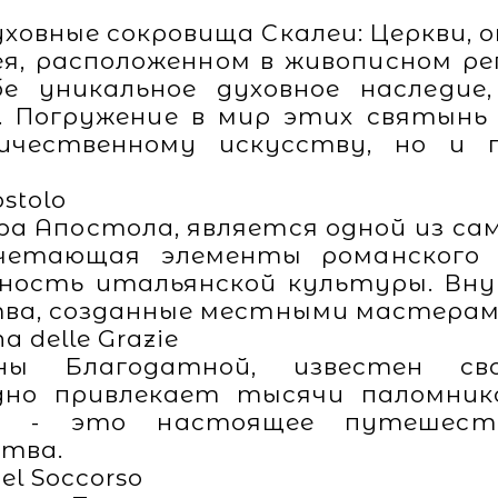
ховные сокровища Скалеи: Церкви,
ея, расположенном в живописном ре
е уникальное духовное наследие
 Погружение в мир этих святынь
личественному искусству, но и 
ostolo
а Апостола, является одной из сам
четающая элементы романского 
ность итальянской культуры. Вну
ва, созданные местными мастерами
a delle Grazie
ны Благодатной, известен св
дно привлекает тысячи паломнико
я - это настоящее путешест
ства.
el Soccorso