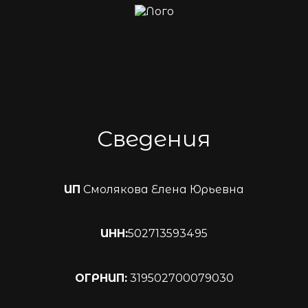
Сведения
ИП
Смолякова Елена Юрьевна
ИНН:
502713593495
ОГРНИП:
319502700079030