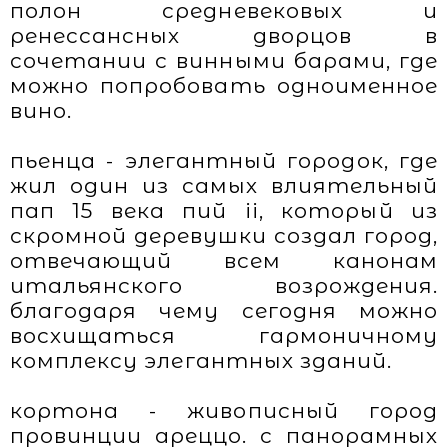
полон средневековых и
ренессансных дворцов в
сочетании с винными барами, где
можно попробовать одноименное
вино.
пьенца - элегантный городок, где
жил один из самых влиятельный
пап 15 века пий ii, который из
скромной деревушки создал город,
отвечающий всем канонам
итальянского возрождения.
благодаря чему сегодня можно
восхищаться гармоничному
комплексу элегантных зданий.
кортона - живописный город
провинции ареццо. с панорамных