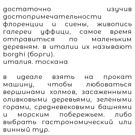
достаточно изучив
достопримечательности
флоренции и сиены, живопись
галереи уффици, самое время
отправиться по маленьким
деревням. в италии их называют
borghi (борги).
италия. тоскана
в идеале взять на прокат
машину, чтобы любоваться
вершинами холмов, засаженными
оливковыми деревьями, зелёными
горами, средневековыми башнями
и морским побережьем. либо
выбрать гастрономический или
винный тур.