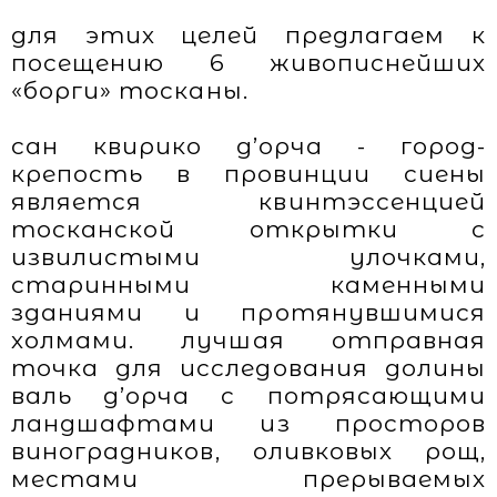
для этих целей предлагаем к
посещению 6 живописнейших
«борги» тосканы.
сан квирико д’орча - город-
крепость в провинции сиены
является квинтэссенцией
тосканской открытки с
извилистыми улочками,
старинными каменными
зданиями и протянувшимися
холмами. лучшая отправная
точка для исследования долины
валь д’орча с потрясающими
ландшафтами из просторов
виноградников, оливковых рощ,
местами прерываемых