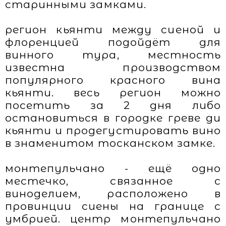
старинными замками.
регион кьянти между сиеной и
флоренцией подойдёт для
винного тура, местность
известна производством
популярного красного вина
кьянти. весь регион можно
посетить за 2 дня либо
остановиться в городке греве ди
кьянти и продегустировать вино
в знаменитом тосканском замке.
монтепульчано - ещё одно
местечко, связанное с
виноделием, расположено в
провинции сиены на границе с
умбрией. центр монтепульчано