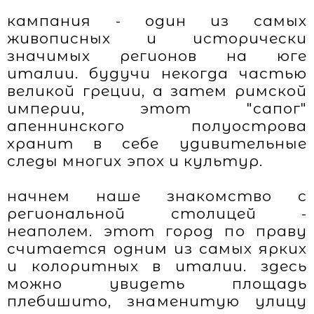
кампания - один из самых
живописных и исторически
значимых регионов на юге
италии. будучи некогда частью
великой греции, а затем римской
империи, этот "сапог"
апеннинского полуострова
хранит в себе удивительные
следы многих эпох и культур.
начнем наше знакомство с
региональной столицей -
неаполем. этот город по праву
считается одним из самых ярких
и колоритных в италии. здесь
можно увидеть площадь
плебишито, знаменитую улицу