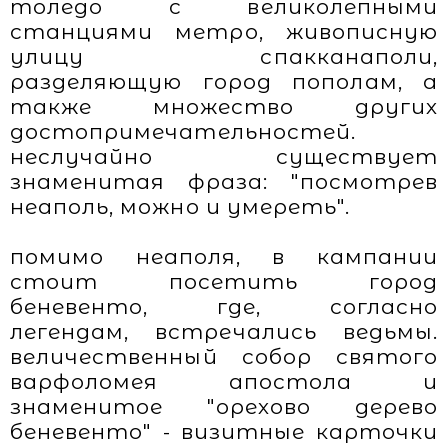
толедо с великолепными
станциями метро, живописную
улицу спакканаполи,
разделяющую город пополам, а
также множество других
достопримечательностей.
неслучайно существует
знаменитая фраза: "посмотрев
неаполь, можно и умереть".
помимо неаполя, в кампании
стоит посетить город
беневенто, где, согласно
легендам, встречались ведьмы.
величественный собор святого
варфоломея апостола и
знаменитое "орехово дерево
беневенто" - визитные карточки