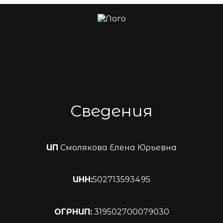
Сведения
ИП
Смолякова Елена Юрьевна
ИНН:
502713593495
ОГРНИП:
319502700079030