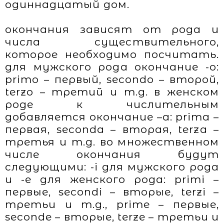
одиннадцатый дом.
окончания зависят от рода и
числа существительного,
которое необходимо посчитать.
для мужского рода окончание -o:
primo – первый, secondo – второй,
terzo – третий и т.д. в женском
роде к числительным
добавляется окончание –a: prima –
первая, seconda – вторая, terza –
третья и т.д. во множественном
числе окончания будут
следующими: -i для мужского рода
и -e для женского рода: primi –
первые, secondi – вторые, terzi –
третьи и т.д., prime – первые,
seconde – вторые, terze – третьи и