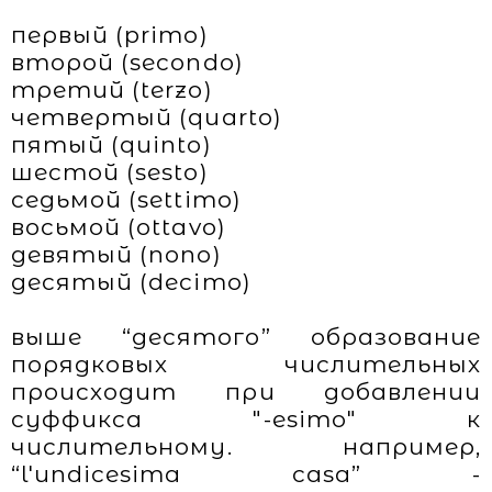
первый (primo)
второй (secondo)
третий (terzo)
четвертый (quarto)
пятый (quinto)
шестой (sesto)
седьмой (settimo)
восьмой (ottavo)
девятый (nono)
десятый (decimo)
выше “десятого” образование
порядковых числительных
происходит при добавлении
суффикса "-esimo" к
числительному. например,
“l'undicesima casa” -