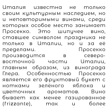
Италия известна не только
своим культурным наследием, но
и неповторимыми винами, среди
которых особое место занимает
Просекко. Это шипучее вино,
ставшее символом праздника не
только в Италии, но и за её
пределами. Просекко
производится в северо-
восточной части Италии,
главным образом, из винограда
Глера. Особенностью Просекко
является его фруктовый букет с
нотками зелёного яблока и
цветочных ароматов. Вино
бывает как менее газированное
(frizzante), так и более