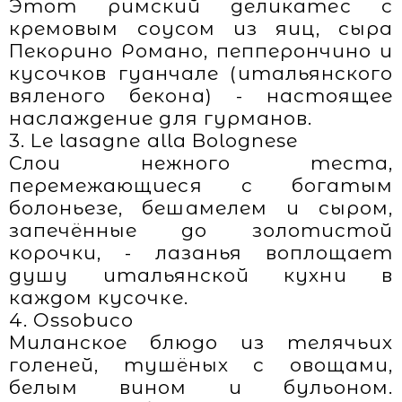
Этот римский деликатес с
кремовым соусом из яиц, сыра
Пекорино Романо, пепперончино и
кусочков гуанчале (итальянского
вяленого бекона) - настоящее
наслаждение для гурманов.
3. Le lasagne alla Bolognese
Слои нежного теста,
перемежающиеся с богатым
болоньезе, бешамелем и сыром,
запечённые до золотистой
корочки, - лазанья воплощает
душу итальянской кухни в
каждом кусочке.
4. Ossobuco
Миланское блюдо из телячьих
голеней, тушёных с овощами,
белым вином и бульоном.