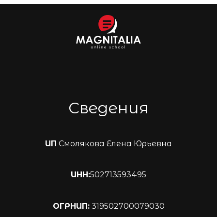
Сведения
ИП
Смолякова Елена Юрьевна
ИНН:
502713593495
ОГРНИП:
319502700079030