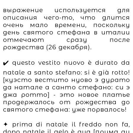
выражение используется для
описания чего-то, что длится
очень мало времени, поскольку
день святого стефана в италии
отмечают сразу после
рождества (26 декабря).
✔️ questo vestito nuovo è durato da
natale a santo stefano: si è già rotto!
[куэсто вестито нуово э дурато
да натале а санто стефано: си э
джа ротто] - это новое платье
продержалось от рождества до
святого стефана: уже порвалось!
✦ prima di natale il freddo non fa,
dopo natale il gelo è qua [прима ди