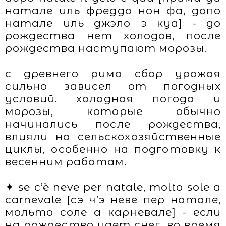
натале иль фреддо нон фа, допо
натале иль джэло э куа] - до
рождества нет холодов, после
рождества наступают морозы.
с древнего рима сбор урожая
сильно зависел от погодных
условий. холодная погода и
морозы, которые обычно
начинались после рождества,
влияли на сельскохозяйственные
циклы, особенно на подготовку к
весенним работам.
✦ se c’è neve per natale, molto sole a
сarnevale [сэ ч’э неве пер натале,
мольто соле а карневале] - если
на рождество идет снег, во время