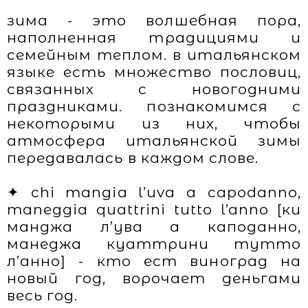
зима - это волшебная пора,
наполненная традициями и
семейным теплом. в итальянском
языке есть множество пословиц,
связанных с новогодними
праздниками. познакомимся с
некоторыми из них, чтобы
атмосфера итальянской зимы
передавалась в каждом слове.
✦ chi mangia l’uva a capodanno,
maneggia quattrini tutto l’anno [ки
манджа л’ува а каподанно,
манеджа куаттрини тутто
л’анно] - кто ест виноград на
новый год, ворочает деньгами
весь год.