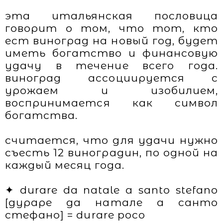
эта итальянская пословица
говорит о том, что тот, кто
ест виноград на новый год, будет
иметь богатство и финансовую
удачу в течение всего года.
виноград ассоциируется с
урожаем и изобилием,
воспринимается как символ
богатства.
считается, что для удачи нужно
съесть 12 виноградин, по одной на
каждый месяц года.
✦ durare da natale a santo stefano
[дураре да натале а санто
стефано] = durare poco