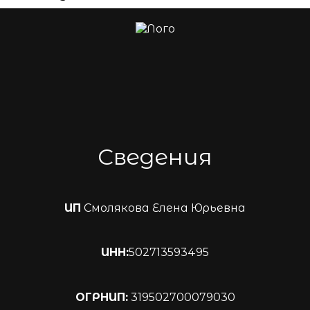
Сведения
ИП
Смолякова Елена Юрьевна
ИНН:
502713593495
ОГРНИП:
319502700079030