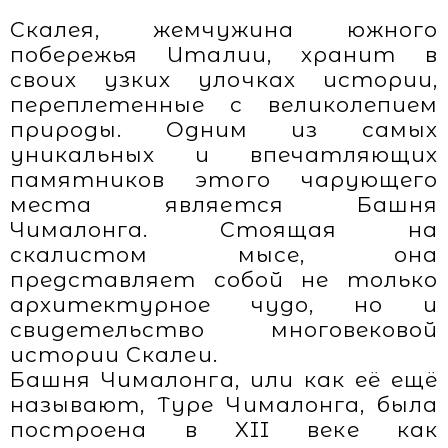
Скалея, жемчужина южного
побережья Италии, хранит в
своих узких улочках истории,
переплетенные с великолепием
природы. Одним из самых
уникальных и впечатляющих
памятников этого чарующего
места является Башня
Чималонга. Стоящая на
скалистом мысе, она
представляет собой не только
архитектурное чудо, но и
свидетельство многовековой
истории Скалеи.
Башня Чималонга, или как её ещё
называют, Туре Чималонга, была
построена в XII веке как