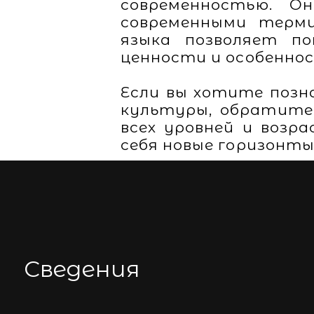
современностью. О
современными терми
языка позволяет п
ценности и особенно
Если вы хотите позн
культуры, обратитес
всех уровней и возр
себя новые горизонты
Сведения