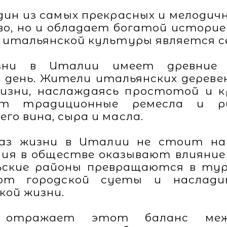
дин из самых прекрасных и мелодичн
во, но и обладает богатой историе
 итальянской культуры является се
изни в Италии имеет древние 
й день. Жители итальянских дереве
жизни, наслаждаясь простотой и 
ят традиционные ремесла и р
го вина, сыра и масла.
раз жизни в Италии не стоит на
ния в обществе оказывают влияние 
ьские районы превращаются в тур
от городской суеты и наслади
кой жизни.
к отражает этот баланс ме