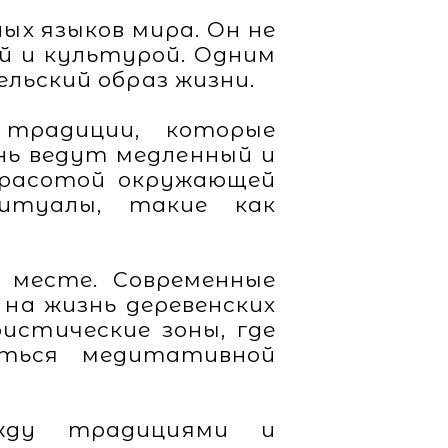
ых языков мира. Он не
й и культурой. Одним
льский образ жизни.
традиции, которые
нь ведут медленный и
красотой окружающей
итуалы, такие как
 месте. Современные
на жизнь деревенских
истические зоны, где
ться медитативной
жду традициями и