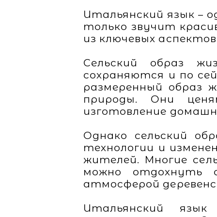
Итальянский язык – о
только звучит краси
из ключевых аспектов
Сельский образ ж
сохраняются и по се
размеренный образ 
природы. Они цен
изготовление домашне
Однако сельский об
технологии и измене
жителей. Многие сел
можно отдохнуть 
атмосферой деревенс
Итальянский язы