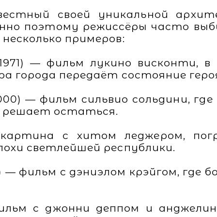
звестный своей уникальной архит
енно поэтому режиссёры часто выб
несколько примеров:
(1971) — фильм лукино висконти, в
ра города передаёт состояние геро
000) — фильм сильвио сольдини, где
и решает остаться.
— картина с хитом леджером, по
похи светлейшей республики.
6) — фильм с дэниэлом крэйгом, где
ильм с джонни деппом и анджелин