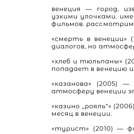
венеция — город, и
узкими улочками. им
фильмов. рассмотрим 
«смерть в венеции» 
диалогов, но атмосфе
«хлеб и тюльпаны» (2
попадает в венецию 
«казанова» (2005) 
атмосферу венеции э
«казино „рояль“» (200
месяц в венеции.
«турист» (2010) — ф