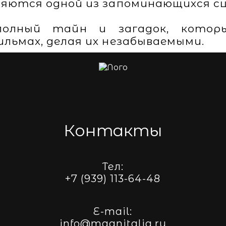
ляются одной из запоминающихся сц
полный тайн и загадок, котор
ильмах, делая их незабываемыми.
Контакты
Тел:
+7 (939) 113-64-48
E-mail:
info@magnitalia.ru