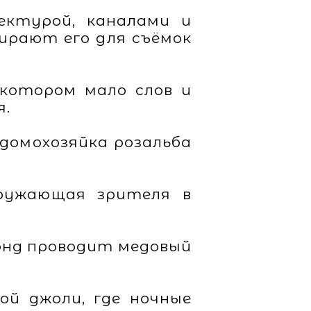
ектурой, каналами и
ирают его для съёмок
 котором мало слов и
я.
 домохозяйка розальба
гружающая зрителя в
 бонд проводит медовый
ой джоли, где ночные