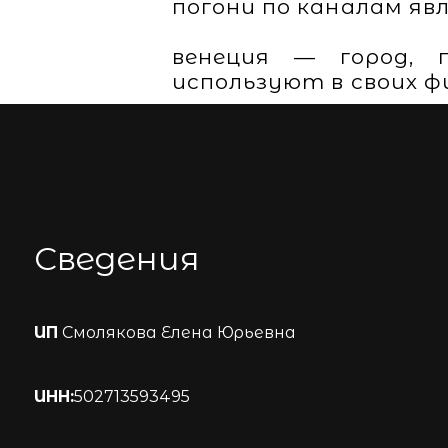
погони по каналам яв
венеция — город, 
используют в своих ф
Сведения
ИП
Смолякова Елена Юрьевна
ИНН:
502713593495